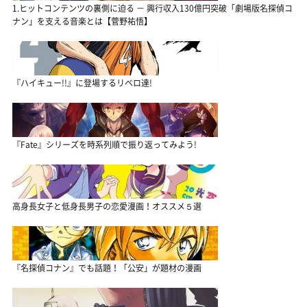
1.ヒットコンテンツの裏側に迫る － 興行収入130億円突破「劇場版名探偵コ
ナン」を支える音楽とは【菅野祐悟】
『ハイキュー!!』に登場するリベロ達!
『Fate』シリーズを時系列順で振り返ってみよう!
高身長女子と低身長男子の恋愛漫画！オススメ５選
『名探偵コナン』でも話題！「公安」が題材の漫画