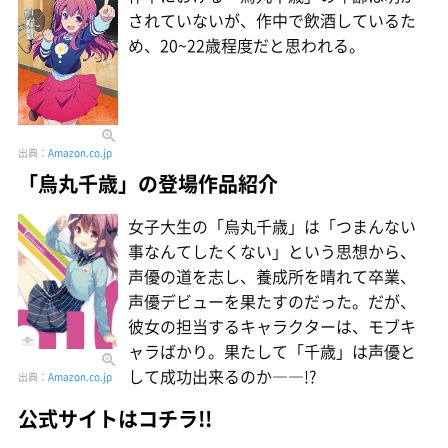
されていないが、作中で飲酒しているた
め、20~22歳程度だと思われる。
出典：
Amazon.co.jp
「烏丸千歳」の登場作品紹介
女子大生の「烏丸千歳」は「つまんない
事なんてしたくない」という思想から、
声優の道を志し、養成所を晴れて卒業、
声優デビューを果たすのだった。だが、
彼女の担当するキャラクターは、モブキ
ャラばかり。果たして「千歳」は声優と
して成功出来るのか――!?
出典：
Amazon.co.jp
公式サイトはコチラ!!