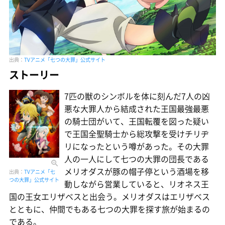
出典：
TVアニメ「七つの大罪」公式サイト
ストーリー
7匹の獣のシンボルを体に刻んだ7人の凶
悪な大罪人から結成された王国最強最悪
の騎士団がいて、王国転覆を図った疑い
で王国全聖騎士から総攻撃を受けチリヂ
リになったという噂があった。その大罪
人の一人にして七つの大罪の団長である
メリオダスが豚の帽子停という酒場を移
出典：
TVアニメ「七
つの大罪」公式サイト
動しながら営業していると、リオネス王
国の王女エリザベスと出会う。メリオダスはエリザベス
とともに、仲間でもある七つの大罪を探す旅が始まるの
である。