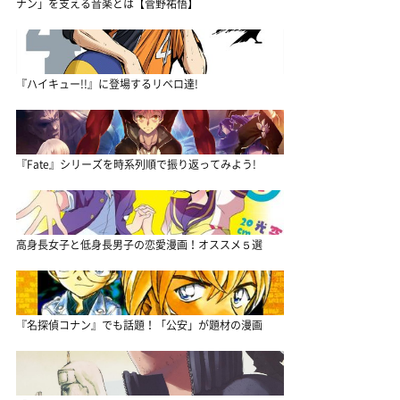
ナン」を支える音楽とは【菅野祐悟】
『ハイキュー!!』に登場するリベロ達!
『Fate』シリーズを時系列順で振り返ってみよう!
高身長女子と低身長男子の恋愛漫画！オススメ５選
『名探偵コナン』でも話題！「公安」が題材の漫画