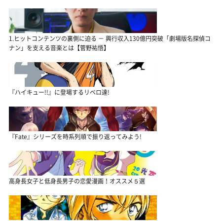
1.ヒットコンテンツの裏側に迫る － 興行収入130億円突破「劇場版名探偵コ
ナン」を支える音楽とは【菅野祐悟】
『ハイキュー!!』に登場するリベロ達!
『Fate』シリーズを時系列順で振り返ってみよう!
高身長女子と低身長男子の恋愛漫画！オススメ５選