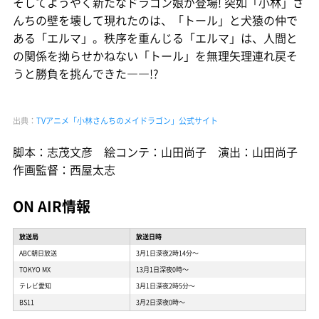
そしてようやく新たなドラゴン娘が登場! 突如「小林」さ
んちの壁を壊して現れたのは、「トール」と犬猿の仲で
ある「エルマ」。秩序を重んじる「エルマ」は、人間と
の関係を拗らせかねない「トール」を無理矢理連れ戻そ
うと勝負を挑んできた――!?
出典：
TVアニメ「小林さんちのメイドラゴン」公式サイト
脚本：志茂文彦 絵コンテ：山田尚子 演出：山田尚子
作画監督：西屋太志
ON AIR情報
放送局
放送日時
ABC朝日放送
3月1日深夜2時14分〜
TOKYO MX
13月1日深夜0時〜
テレビ愛知
3月1日深夜2時5分〜
BS11
3月2日深夜0時〜