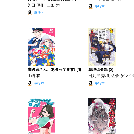
芝田 優作, 三条 陸
単行本
単行本
歯医者さん、あタってます! (4)
総理倶楽部 (2)
山崎 将
日丸屋 秀和, 佐倉 ケンイ
単行本
単行本