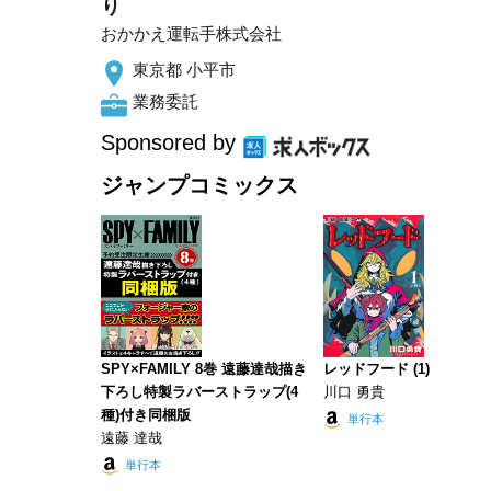
り
おかかえ運転手株式会社
東京都 小平市
業務委託
Sponsored by
ジャンプコミックス
SPY×FAMILY 8巻 遠藤達哉描き
レッドフード (1)
下ろし特製ラバーストラップ(4
川口 勇貴
種)付き同梱版
単行本
遠藤 達哉
単行本