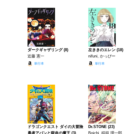
ダークギャザリング (8)
左ききのエレン (18)
近藤 憲一
nifuni, かっぴー
単行本
単行本
ドラゴンクエスト ダイの大冒険
Dr.STONE (23)
勇者アバンと獄炎の魔王 (3)
Boichi, 稲垣 理一郎