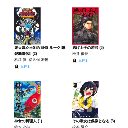
遊☆戯☆王SEVENS ルーク!爆
逃げ上手の若君 (3)
裂覇道伝!! (2)
松井 優征
杉江 翼, 彦久保 雅博
単行本
単行本
神食の料理人 (1)
その淑女は偶像となる (3)
鈴木 小波
松本 陽介