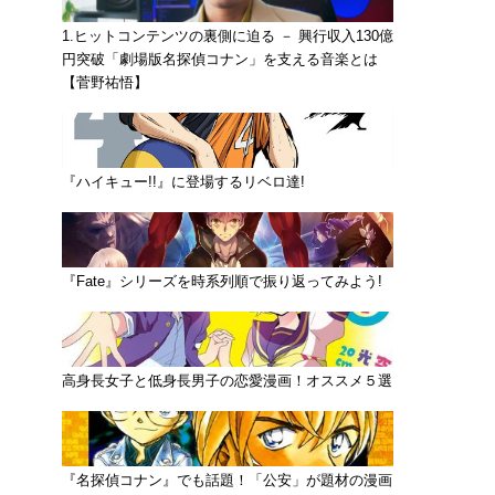
1.ヒットコンテンツの裏側に迫る － 興行収入130億
円突破「劇場版名探偵コナン」を支える音楽とは
【菅野祐悟】
『ハイキュー!!』に登場するリベロ達!
『Fate』シリーズを時系列順で振り返ってみよう!
高身長女子と低身長男子の恋愛漫画！オススメ５選
『名探偵コナン』でも話題！「公安」が題材の漫画