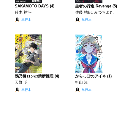
SAKAMOTO DAYS (4)
生者の行進 Revenge (5)
鈴木 祐斗
佐藤 祐紀, みつちよ丸
単行本
単行本
鴨乃橋ロンの禁断推理 (4)
からっぽのアイネ (1)
天野 明
折山 漠
単行本
単行本