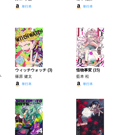
単行本
単行本
ウィッチウォッチ (3)
怪物事変 (15)
チ
篠原 健太
藍本 松
単行本
単行本