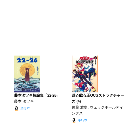
藤本タツキ短編集「22-26」
遊☆戯☆王OCGストラクチャー
藤本 タツキ
ズ (4)
佐藤 雅史, ウェッジホールディ
単行本
ングス
単行本