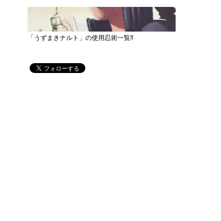
「うずまきナルト」の使用忍術一覧‼