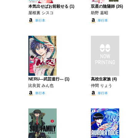
本気出せばお前殺せる (1)
双星の陰陽師 (26)
屋根裏 シスコ
助野 嘉昭
単行本
単行本
NERU―武芸道行― (1)
高校生家族 (4)
比良賀 みん也
仲間 りょう
単行本
単行本