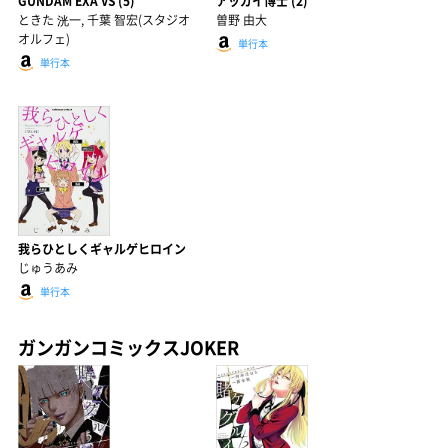
GUNDAM EXA VS (5)
アッガイ博士 (2)
ときた 洸一, 千葉 智宏(スタジオ
曽野 由大
オルフェ)
単行本
単行本
我らひとしくギャルゲヒロイン
じゅうあみ
単行本
ガンガンコミックスJOKER