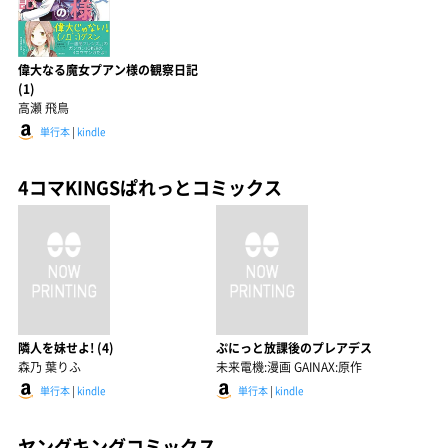
偉大なる魔女プアン様の観察日記
(1)
高瀬 飛鳥
単行本
|
kindle
4コマKINGSぱれっとコミックス
隣人を妹せよ! (4)
ぷにっと放課後のプレアデス
森乃 葉りふ
未来電機:漫画 GAINAX:原作
単行本
|
kindle
単行本
|
kindle
ヤングキングコミックス