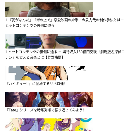
1.『愛がなんだ』『街の上で』恋愛映画の妙手・今泉力哉の制作手法とは－
ヒットコンテンツの裏側に迫る
1.ヒットコンテンツの裏側に迫る － 興行収入130億円突破「劇場版名探偵コ
ナン」を支える音楽とは【菅野祐悟】
『ハイキュー!!』に登場するリベロ達!
『Fate』シリーズを時系列順で振り返ってみよう!