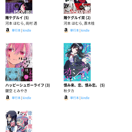
賭ケグルイ (5)
賭ケグルイ双 (2)
河本 ほむら, 尚村 透
河本 ほむら, 斎木桂
単行本
|
kindle
単行本
|
kindle
ハッピーシュガーライフ (3)
恨み来、恋、恨み恋。 (5)
鍵空 とみやき
秋タカ
単行本
|
kindle
単行本
|
kindle