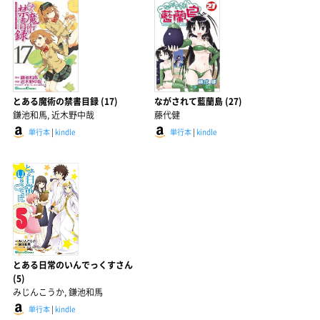
とある魔術の禁書目録 (17)
ながされて藍蘭島 (27)
鎌池和馬, 近木野中哉
藤代健
単行本
|
kindle
単行本
|
kindle
とある日常のいんでっくすさん
(5)
みじんこうか, 鎌池和馬
単行本
|
kindle