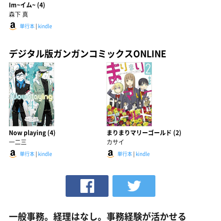
Im~イム~ (4)
森下 真
単行本
|
kindle
デジタル版ガンガンコミックスONLINE
Now playing (4)
まりまりマリーゴールド (2)
一二三
カサイ
単行本
|
kindle
単行本
|
kindle
一般事務。経理はなし。事務経験が活かせる