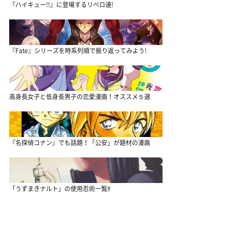
『ハイキュー!!』に登場するリベロ達!
『Fate』シリーズを時系列順で振り返ってみよう!
高身長女子と低身長男子の恋愛漫画！オススメ５選
『名探偵コナン』でも話題！「公安」が題材の漫画
「うずまきナルト」の使用忍術一覧‼