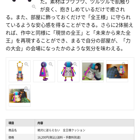
た。素材はフワフワ、ツルツルで肌触り
が良く、抱きしめているだけで癒され
る。また、部屋に飾っておくだけで「全王様」に守られ
ているような安心感を得ることができる。さらに2体揃え
れば、作中と同様に「現世の全王」と「未来から来た全
王」を再現することができ、まるで自分の部屋が、「力
の大会」の会場になったかのような気分を味わえる。
項目
内容
商品名
絶対に逆らえない 全王様クッション
価格
16,200円(税込)(送料・手数料別途)