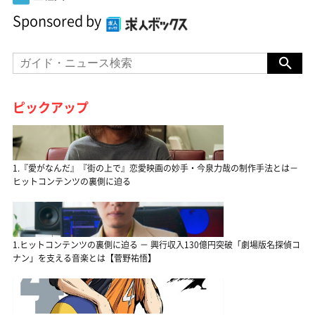
Sponsored by
ピックアップ
1.『愛がなんだ』『街の上で』恋愛映画の妙手・今泉力哉の制作手法とは－
ヒットコンテンツの裏側に迫る
1.ヒットコンテンツの裏側に迫る － 興行収入130億円突破「劇場版名探偵コ
ナン」を支える音楽とは【菅野祐悟】