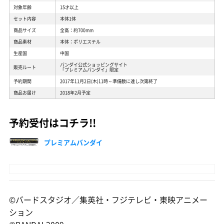
対象年齢
15才以上
セット内容
本体1体
商品サイズ
全高：約700mm
商品素材
本体：ポリエステル
生産国
中国
バンダイ公式ショッピングサイト
販売ルート
「プレミアムバンダイ」限定
予約期間
2017年11月2日(木)11時～準備数に達し次第終了
商品お届け
2018年2月予定
予約受付はコチラ!!
プレミアムバンダイ
©バードスタジオ／集英社・フジテレビ・東映アニメー
ション