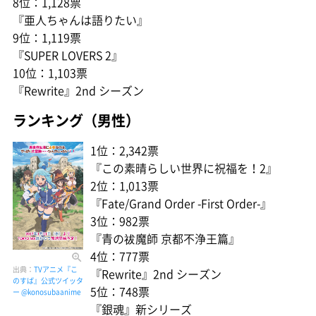
8位：1,128票
『亜人ちゃんは語りたい』
9位：1,119票
『SUPER LOVERS 2』
10位：1,103票
『Rewrite』2nd シーズン
ランキング（男性）
1位：2,342票
『この素晴らしい世界に祝福を！2』
2位：1,013票
『Fate/Grand Order -First Order-』
3位：982票
『青の祓魔師 京都不浄王篇』
4位：777票
出典：
TVアニメ『こ
『Rewrite』2nd シーズン
のすば』公式ツイッタ
5位：748票
ー @konosubaanime
『銀魂』新シリーズ