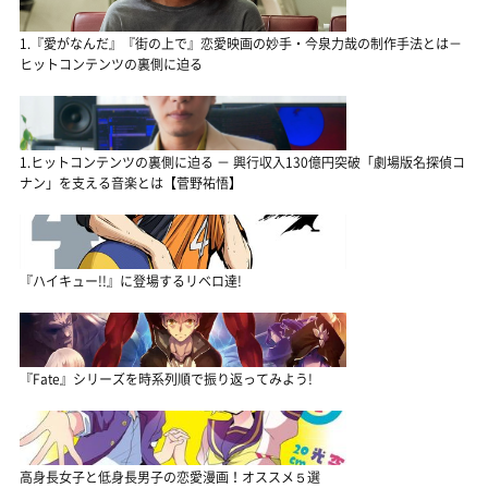
1.『愛がなんだ』『街の上で』恋愛映画の妙手・今泉力哉の制作手法とは－
ヒットコンテンツの裏側に迫る
1.ヒットコンテンツの裏側に迫る － 興行収入130億円突破「劇場版名探偵コ
ナン」を支える音楽とは【菅野祐悟】
『ハイキュー!!』に登場するリベロ達!
『Fate』シリーズを時系列順で振り返ってみよう!
高身長女子と低身長男子の恋愛漫画！オススメ５選