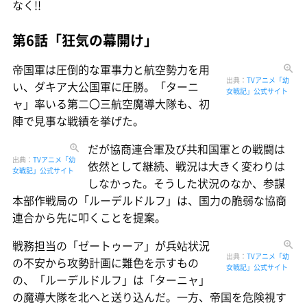
なく!!
第6話「狂気の幕開け」
帝国軍は圧倒的な軍事力と航空勢力を用
出典：
TVアニメ「幼
い、ダキア大公国軍に圧勝。「ターニ
女戦記」公式サイト
ャ」率いる第二〇三航空魔導大隊も、初
陣で見事な戦績を挙げた。
だが協商連合軍及び共和国軍との戦闘は
出典：
TVアニメ「幼
依然として継続、戦況は大きく変わりは
女戦記」公式サイト
しなかった。そうした状況のなか、参謀
本部作戦局の「ルーデルドルフ」は、国力の脆弱な協商
連合から先に叩くことを提案。
戦務担当の「ゼートゥーア」が兵站状況
出典：
TVアニメ「幼
の不安から攻勢計画に難色を示すもの
女戦記」公式サイト
の、「ルーデルドルフ」は「ターニャ」
の魔導大隊を北へと送り込んだ。一方、帝国を危険視す