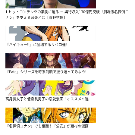
1.ヒットコンテンツの裏側に迫る － 興行収入130億円突破「劇場版名探偵コ
ナン」を支える音楽とは【菅野祐悟】
『ハイキュー!!』に登場するリベロ達!
『Fate』シリーズを時系列順で振り返ってみよう!
高身長女子と低身長男子の恋愛漫画！オススメ５選
『名探偵コナン』でも話題！「公安」が題材の漫画