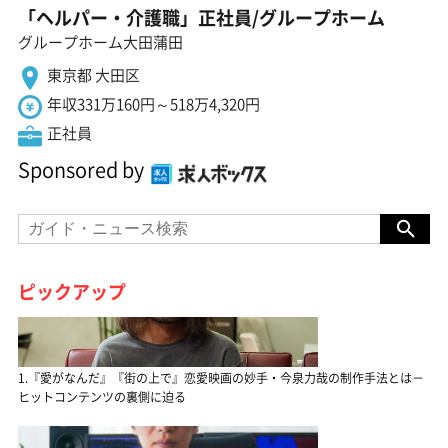
「ヘルパー・介護職」正社員/グループホーム
グループホーム大田蒲田
東京都 大田区
年収331万160円～518万4,320円
正社員
Sponsored by
ピックアップ
1.『愛がなんだ』『街の上で』恋愛映画の妙手・今泉力哉の制作手法とは－
ヒットコンテンツの裏側に迫る