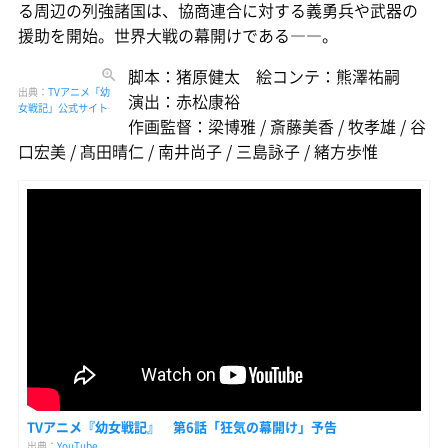
る周辺の列強諸国は、協商連合に対する義勇兵や武器の
援助を開始。世界大戦の幕開けである――。
脚本：猪原健太 絵コンテ：熊澤祐嗣
出典：
TVアニメ「幼
演出：赤松康裕
女戦記」公式サイト
作画監督：梁博雅 / 斎藤美香 / 牧孝雄 / 谷
口宏美 / 髙田晴仁 / 南井尚子 / 三島詠子 / 緒方歩惟
TVアニメ『幼女戦記』 第6話「狂気の幕開け」予告
出典：
YouTube