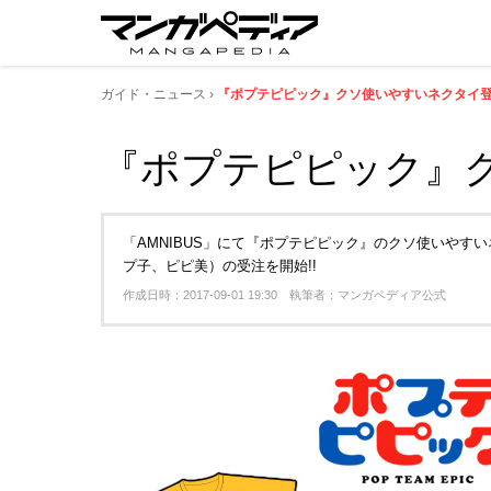
ガイド・ニュース
『ポプテピピック』クソ使いやすいネクタイ登場
『ポプテピピック』ク
「AMNIBUS」にて『ポプテピピック』のクソ使いやすい
プ子、ピピ美）の受注を開始!!
作成日時：2017-09-01 19:30 執筆者：マンガペディア公式