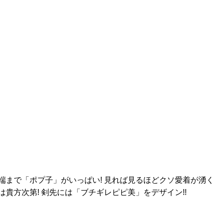
端まで「ポプ子」がいっぱい! 見れば見るほどクソ愛着が湧く
貴方次第! 剣先には「ブチギレピピ美」をデザイン!!