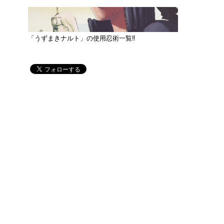
「うずまきナルト」の使用忍術一覧‼