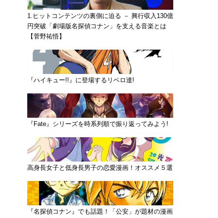
1.ヒットコンテンツの裏側に迫る － 興行収入130億
円突破「劇場版名探偵コナン」を支える音楽とは
【菅野祐悟】
『ハイキュー!!』に登場するリベロ達!
『Fate』シリーズを時系列順で振り返ってみよう!
高身長女子と低身長男子の恋愛漫画！オススメ５選
『名探偵コナン』でも話題！「公安」が題材の漫画