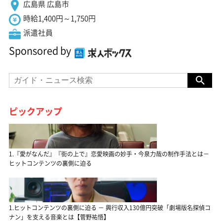
広島県 広島市
時給1,400円～1,750円
派遣社員
Sponsored by
ピックアップ
1.『愛がなんだ』『街の上で』恋愛映画の妙手・今泉力哉の制作手法とは－
ヒットコンテンツの裏側に迫る
1.ヒットコンテンツの裏側に迫る － 興行収入130億円突破「劇場版名探偵コ
ナン」を支える音楽とは【菅野祐悟】