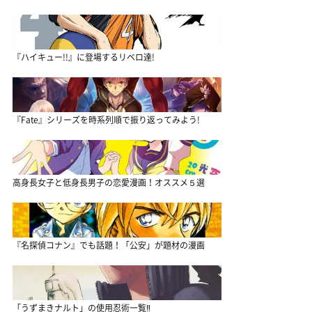
『ハイキュー!!』に登場するリベロ達!
『Fate』シリーズを時系列順で振り返ってみよう!
高身長女子と低身長男子の恋愛漫画！オススメ５選
『名探偵コナン』でも話題！「公安」が題材の漫画
「うずまきナルト」の使用忍術一覧‼