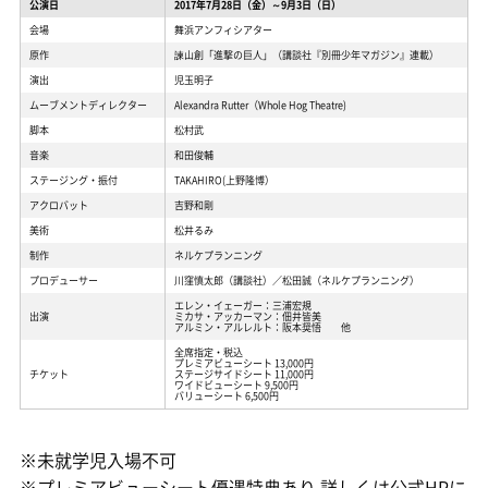
公演日
2017年7月28日（金）～9月3日（日）
会場
舞浜アンフィシアター
原作
諫山創「進撃の巨人」（講談社『別冊少年マガジン』連載）
演出
児玉明子
ムーブメントディレクター
Alexandra Rutter（Whole Hog Theatre)
脚本
松村武
音楽
和田俊輔
ステージング・振付
TAKAHIRO(上野隆博）
アクロバット
吉野和剛
美術
松井るみ
制作
ネルケプランニング
プロデューサー
川窪慎太郎（講談社）／松田誠（ネルケプランニング）
エレン・イェーガー：三浦宏規
出演
ミカサ・アッカーマン：佃井皆美
アルミン・アルレルト：阪本奨悟 他
全席指定・税込
プレミアビューシート 13,000円
チケット
ステージサイドシート 11,000円
ワイドビューシート 9,500円
バリューシート 6,500円
※未就学児入場不可
※プレミアビューシート優遇特典あり 詳しくは公式HPに