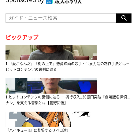
ピックアップ
1.『愛がなんだ』『街の上で』恋愛映画の妙手・今泉力哉の制作手法とは－
ヒットコンテンツの裏側に迫る
1.ヒットコンテンツの裏側に迫る － 興行収入130億円突破「劇場版名探偵コ
ナン」を支える音楽とは【菅野祐悟】
『ハイキュー!!』に登場するリベロ達!