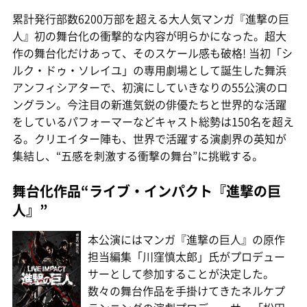
累計発行部数6200万部を超える大人気マンガ『進撃の巨
人』初の舞台化の衝撃的な内容が明らかになった。超大
作の舞台化だけあって、そのスケール感も破格! 当初「シ
ルク・ドゥ・ソレイユ」の専用劇場として誕生した舞浜
アンフィシアターで、初演にしていきなりの55公演のロ
ングラン。今注目の新進気鋭の俳優たちと世界的な活躍
をしているパフォーマーなどキャスト総勢は150名を超え
る。クリエイター陣も、世界で活躍する演劇界の英知が
集結し、“五感を刺激する衝撃の舞台”に挑戦する。
舞台化作品“ライブ・インパクト『進撃の巨
人』”
本公演にはマンガ『進撃の巨人』の原作
担当編集「川窪慎太郎」氏がプロデュー
サーとして参加することが決定した。
数々の舞台作品を手掛けてきたネルケプ