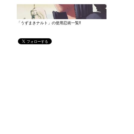
「うずまきナルト」の使用忍術一覧‼