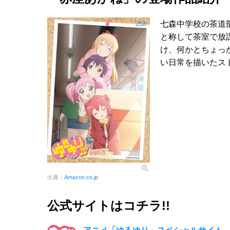
七森中学校の茶道
と称して茶室で放
け、何かとちょっ
い日常を描いたス
出典：
Amazon.co.jp
公式サイトはコチラ!!