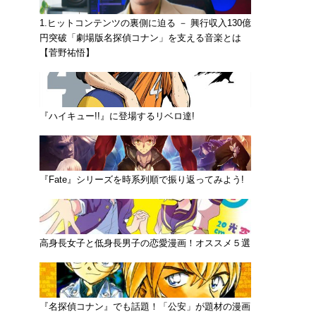
1.ヒットコンテンツの裏側に迫る － 興行収入130億
円突破「劇場版名探偵コナン」を支える音楽とは
【菅野祐悟】
『ハイキュー!!』に登場するリベロ達!
『Fate』シリーズを時系列順で振り返ってみよう!
高身長女子と低身長男子の恋愛漫画！オススメ５選
『名探偵コナン』でも話題！「公安」が題材の漫画