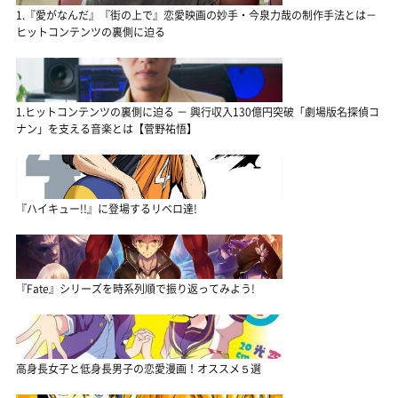
1.『愛がなんだ』『街の上で』恋愛映画の妙手・今泉力哉の制作手法とは－
ヒットコンテンツの裏側に迫る
1.ヒットコンテンツの裏側に迫る － 興行収入130億円突破「劇場版名探偵コ
ナン」を支える音楽とは【菅野祐悟】
『ハイキュー!!』に登場するリベロ達!
『Fate』シリーズを時系列順で振り返ってみよう!
高身長女子と低身長男子の恋愛漫画！オススメ５選