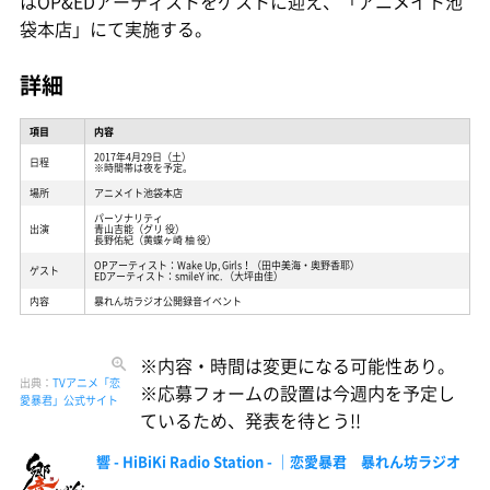
はOP&EDアーティストをゲストに迎え、「アニメイト池
袋本店」にて実施する。
詳細
項目
内容
2017年4月29日（土）
日程
※時間帯は夜を予定。
場所
アニメイト池袋本店
パーソナリティ
出演
青山吉能（グリ 役）
長野佑紀（黄蝶ヶ崎 柚 役）
OPアーティスト：Wake Up, Girls！（田中美海・奥野香耶）
ゲスト
EDアーティスト：smileY inc. （大坪由佳）
内容
暴れん坊ラジオ公開録音イベント
※内容・時間は変更になる可能性あり。
出典：
TVアニメ「恋
※応募フォームの設置は今週内を予定し
愛暴君」公式サイト
ているため、発表を待とう!!
響 - HiBiKi Radio Station - ｜恋愛暴君 暴れん坊ラジオ