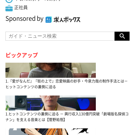
正社員
Sponsored by
ピックアップ
1.『愛がなんだ』『街の上で』恋愛映画の妙手・今泉力哉の制作手法とは－
ヒットコンテンツの裏側に迫る
1.ヒットコンテンツの裏側に迫る － 興行収入130億円突破「劇場版名探偵コ
ナン」を支える音楽とは【菅野祐悟】