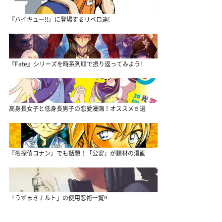
『ハイキュー!!』に登場するリベロ達!
『Fate』シリーズを時系列順で振り返ってみよう!
高身長女子と低身長男子の恋愛漫画！オススメ５選
『名探偵コナン』でも話題！「公安」が題材の漫画
「うずまきナルト」の使用忍術一覧‼