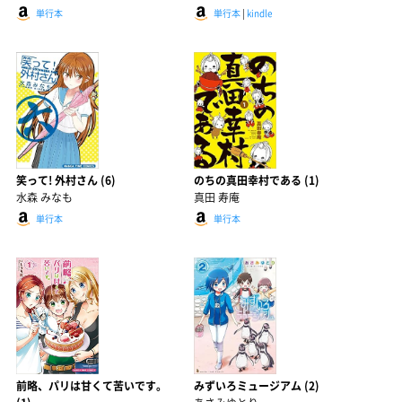
単行本
単行本
|
kindle
笑って! 外村さん (6)
のちの真田幸村である (1)
水森 みなも
真田 寿庵
単行本
単行本
前略、パリは甘くて苦いです。
みずいろミュージアム (2)