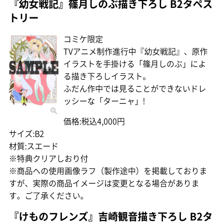
『幼女戦記』篠月しのぶ描き下ろし B2タペス
トリー
コミケ限定
TVアニメ制作進行中『幼女戦記』、原作
イラストを手掛ける「篠月しのぶ」によ
る描き下ろしイラスト。
ふだん作中では見ることができないドレ
ッシーな「ターニャ」!
価格:税込4,000円
サイズ:B2
材質:スエード
※特典クリアしおり付
※商品への使用画像ラフ（製作途中）を掲載しておりま
すが、実際の商品イメージは変更となる場合がありま
す。ご了承ください。
『けものフレンズ』吉崎観音描き下ろし B2タ