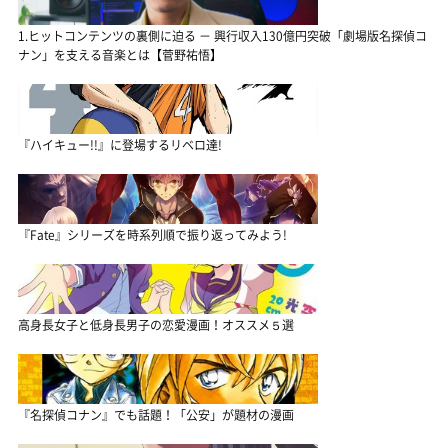
1.ヒットコンテンツの裏側に迫る － 興行収入130億円突破「劇場版名探偵コ
ナン」を支える音楽とは【菅野祐悟】
『ハイキュー!!』に登場するリベロ達!
『Fate』シリーズを時系列順で振り返ってみよう!
高身長女子と低身長男子の恋愛漫画！オススメ５選
『名探偵コナン』でも話題！「公安」が題材の漫画