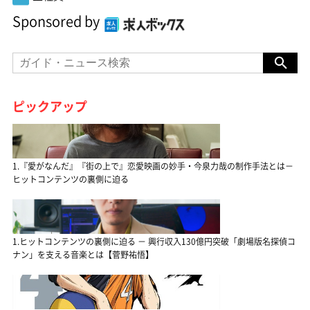
Sponsored by
ピックアップ
1.『愛がなんだ』『街の上で』恋愛映画の妙手・今泉力哉の制作手法とは－
ヒットコンテンツの裏側に迫る
1.ヒットコンテンツの裏側に迫る － 興行収入130億円突破「劇場版名探偵コ
ナン」を支える音楽とは【菅野祐悟】