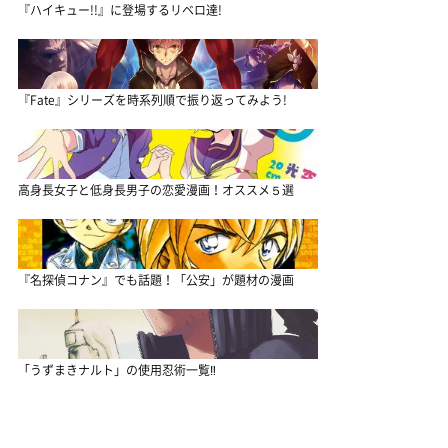
『ハイキュー!!』に登場するリベロ達!
『Fate』シリーズを時系列順で振り返ってみよう!
高身長女子と低身長男子の恋愛漫画！オススメ５選
『名探偵コナン』でも話題！「公安」が題材の漫画
「うずまきナルト」の使用忍術一覧‼