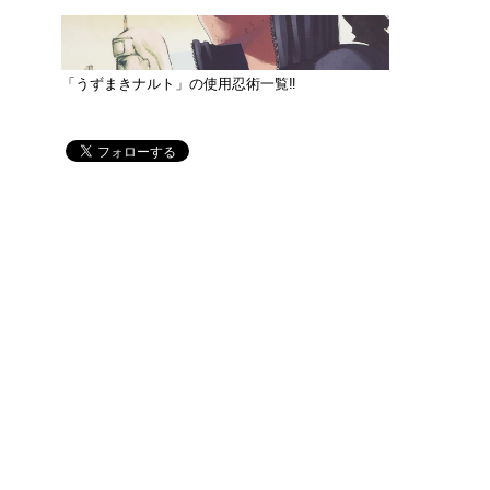
「うずまきナルト」の使用忍術一覧‼