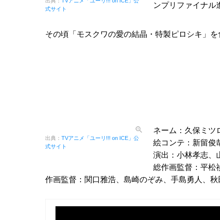
出典：
TVアニメ「ユーリ!!! on ICE」公
ンプリファイナル
式サイト
その頃「モスクワの愛の結晶・特製ピロシキ」を
ネーム：久保ミツ
出典：
TVアニメ「ユーリ!!! on ICE」公
絵コンテ：新留俊
式サイト
演出：小林孝志、
総作画監督：平松
作画監督：関口雅浩、島崎のぞみ、手島勇人、秋