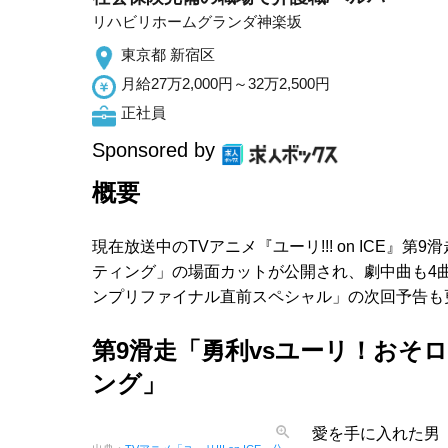
リハビリホームグランダ神楽坂
東京都 新宿区
月給27万2,000円～32万2,500円
正社員
Sponsored by
概要
現在放送中のTVアニメ『ユーリ!!! on ICE』
ティング」の場面カットが公開され、劇中曲も4
ンプリファイナル直前スペシャル」の次回予告も
第9滑走「勇利vsユーリ！おそ
ング」
愛を手に入れた男