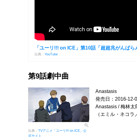
「ユーリ!!! on ICE」第10話「超超兆
出典：
YouTube
第9話劇中曲
Anastasis
発売日：2016-12-0
Anastasis / 梅林
（エミル・ネコラ
出典：
TVアニメ「ユーリ!!! on ICE」公
式サイト