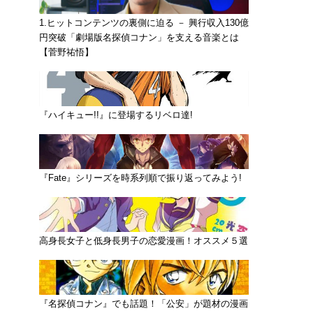
1.ヒットコンテンツの裏側に迫る － 興行収入130億
円突破「劇場版名探偵コナン」を支える音楽とは
【菅野祐悟】
『ハイキュー!!』に登場するリベロ達!
『Fate』シリーズを時系列順で振り返ってみよう!
高身長女子と低身長男子の恋愛漫画！オススメ５選
『名探偵コナン』でも話題！「公安」が題材の漫画