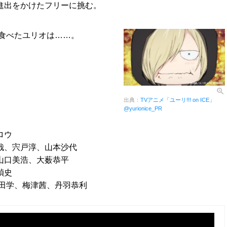
進出をかけたフリーに挑む。
食べたユリオは……。
出典：
TVアニメ「ユーリ!!! on ICE」
@yurionice_PR
ロウ
哉、宍戸淳、山本沙代
山口美浩、大薮恭平
禎史
田学、梅津茜、丹羽恭利