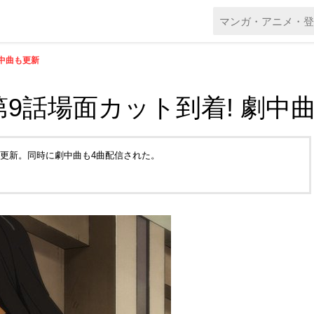
 劇中曲も更新
CE』第9話場面カット到着! 劇
トより更新。同時に劇中曲も4曲配信された。