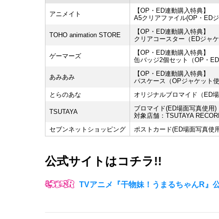
【OP・ED連動購入特典】
アニメイト
A5クリアファイル(OP・ED
【OP・ED連動購入特典】
TOHO animation STORE
クリアコースター（EDジャ
【OP・ED連動購入特典】
ゲーマーズ
缶バッジ2個セット（OP・E
【OP・ED連動購入特典】
あみあみ
パスケース（OPジャケット
とらのあな
オリジナルブロマイド（ED
ブロマイド(ED場面写真使用)
TSUTAYA
対象店舗：TSUTAYA RECOR
セブンネットショッピング
ポストカード(ED場面写真使用
公式サイトはコチラ!!
TVアニメ『干物妹！うまるちゃんR』