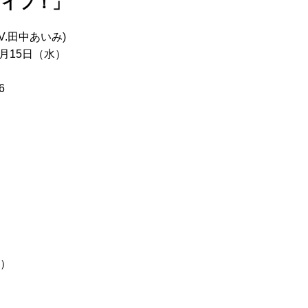
ライフ！」
V.田中あいみ)
1月15日（水）
6
l）