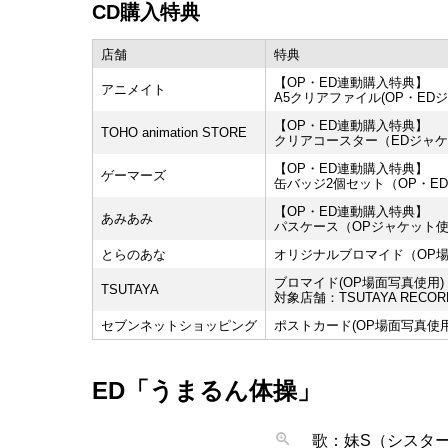
CD購入特典
店舗
特典
【OP・ED連動購入特典】
アニメイト
A5クリアファイル(OP・ED
【OP・ED連動購入特典】
TOHO animation STORE
クリアコースター（EDジャ
【OP・ED連動購入特典】
ゲーマーズ
缶バッジ2個セット（OP・E
【OP・ED連動購入特典】
あみあみ
パスケース（OPジャケット
とらのあな
オリジナルブロマイド（OP
ブロマイド(OP場面写真使用)
TSUTAYA
対象店舗：TSUTAYA RECOR
セブンネットショッピング
ポストカード(OP場面写真使用
ED「うまるん体操」
歌：妹S（シスタ