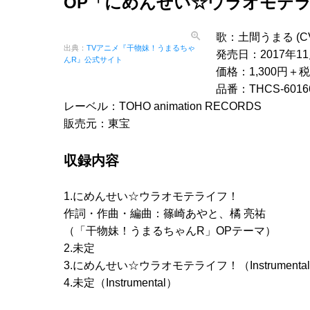
OP「にめんせい☆ウラオモテ
歌：土間うまる (C
出典：
TVアニメ『干物妹！うまるちゃ
発売日：2017年1
んR』公式サイト
価格：1,300円＋税
品番：THCS-6016
レーベル：TOHO animation RECORDS
販売元：東宝
収録内容
1.にめんせい☆ウラオモテライフ！
作詞・作曲・編曲：篠崎あやと、橘 亮祐
（「干物妹！うまるちゃんR」OPテーマ）
2.未定
3.にめんせい☆ウラオモテライフ！（Instrumenta
4.未定（Instrumental）