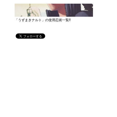
「うずまきナルト」の使用忍術一覧‼