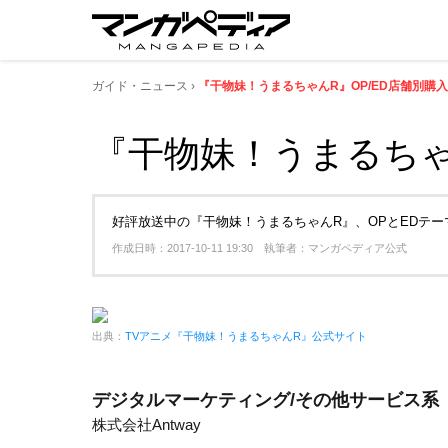
ガイド・ニュース
『干物妹！うまるちゃんR』OP/ED店舗別購入
『干物妹！うまるちゃん
好評放送中の『干物妹！うまるちゃんR』、OPとEDテ
作成日時：2017-10-11 19:30 執筆者：マンガペディア公式
出典：
TVアニメ『干物妹！うまるちゃんR』公式サイト
デジタルマーケティング/その他サービス系
株式会社Antway