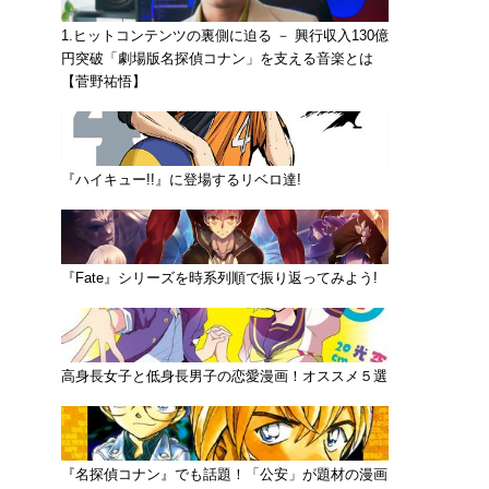
1.ヒットコンテンツの裏側に迫る － 興行収入130億
円突破「劇場版名探偵コナン」を支える音楽とは
【菅野祐悟】
『ハイキュー!!』に登場するリベロ達!
『Fate』シリーズを時系列順で振り返ってみよう!
高身長女子と低身長男子の恋愛漫画！オススメ５選
『名探偵コナン』でも話題！「公安」が題材の漫画