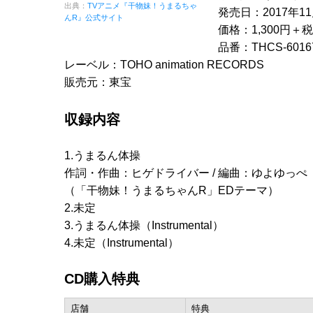
出典：
TVアニメ『干物妹！うまるちゃ
発売日：2017年1
んR』公式サイト
価格：1,300円＋税
品番：THCS-6016
レーベル：TOHO animation RECORDS
販売元：東宝
収録内容
1.うまるん体操
作詞・作曲：ヒゲドライバー / 編曲：ゆよゆっぺ
（「干物妹！うまるちゃんR」EDテーマ）
2.未定
3.うまるん体操（Instrumental）
4.未定（Instrumental）
CD購入特典
店舗
特典