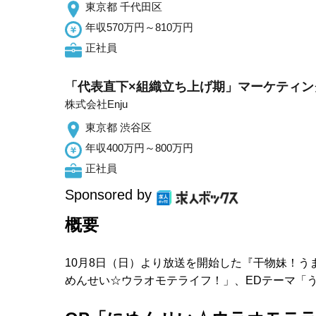
東京都 千代田区
年収570万円～810万円
正社員
「代表直下×組織立ち上げ期」マーケティング
株式会社Enju
東京都 渋谷区
年収400万円～800万円
正社員
Sponsored by
概要
10月8日（日）より放送を開始した『干物妹！うま
めんせい☆ウラオモテライフ！」、EDテーマ「