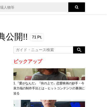
公開!!
71 Pt.
ピックアップ
1.『愛がなんだ』『街の上で』恋愛映画の妙手・今
泉力哉の制作手法とは－ヒットコンテンツの裏側に
迫る