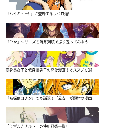
『ハイキュー!!』に登場するリベロ達!
『Fate』シリーズを時系列順で振り返ってみよう!
高身長女子と低身長男子の恋愛漫画！オススメ５選
『名探偵コナン』でも話題！「公安」が題材の漫画
「うずまきナルト」の使用忍術一覧‼