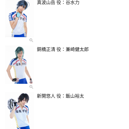
真波山岳 役：谷水力
銅橋正清 役：兼崎健太郎
新開悠人 役：飯山裕太