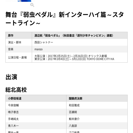
舞台『弱虫ペダル』新インターハイ篇～スタ
ートライン～
原作
渡辺航「弱虫ペダル」（秋田書店『週刊少年チャンピオン』連載）
演出・脚本
西田シャトナー
音楽
manzo
大阪公演：2017年2月25日(土)～2月26日(日) オリックス劇場
公演日程・劇場
東京公演：2017年3月4日(土)～3月12日(日) TOKYO DOME CITY HA
出演
総北高校
小野田坂道
醍醐虎汰朗
今泉俊輔
和田雅成
鳴子章吉
百瀬朔
手嶋純太
鯨井康介
青八木一
八島諒
鏑木一差
江口祐貴