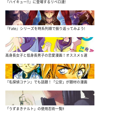
『ハイキュー!!』に登場するリベロ達!
『Fate』シリーズを時系列順で振り返ってみよう!
高身長女子と低身長男子の恋愛漫画！オススメ５選
『名探偵コナン』でも話題！「公安」が題材の漫画
「うずまきナルト」の使用忍術一覧‼