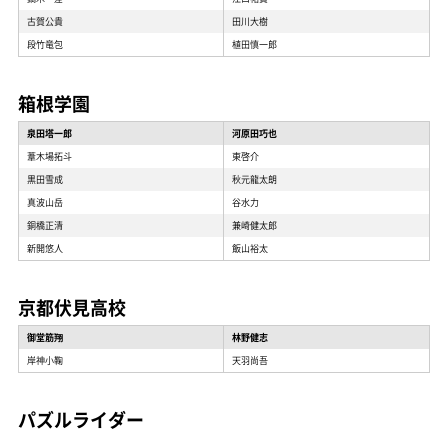
古賀公貴
田川大樹
段竹竜包
植田慎一郎
箱根学園
泉田塔一郎
河原田巧也
葦木場拓斗
東啓介
黒田雪成
秋元龍太朗
真波山岳
谷水力
銅橋正清
兼崎健太郎
新開悠人
飯山裕太
京都伏見高校
御堂筋翔
林野健志
岸神小鞠
天羽尚吾
パズルライダー