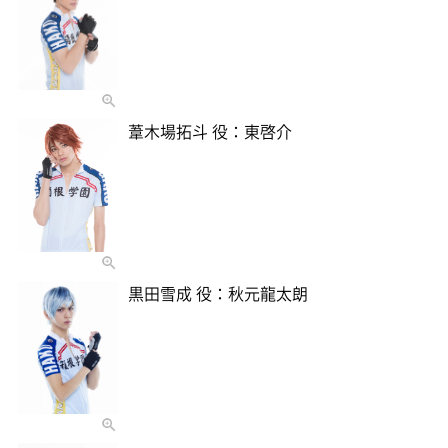
葦木場拓斗 役：東啓介
黒田雪成 役：秋元龍太朗