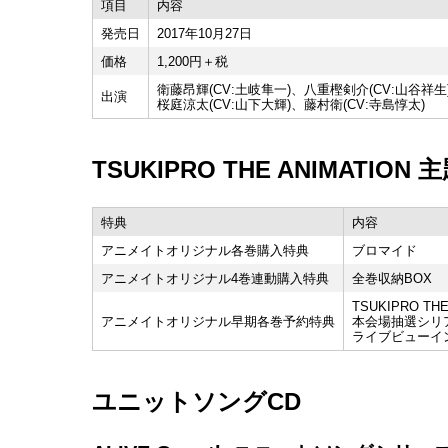
項目
内容
発売日
2017年10月27日
価格
1,200円＋税
衛藤昂輝(CV:土岐隼一)、八重樫剣介(CV:山谷祥生
出演
桜庭涼太(CV:山下大輝)、藤村衛(CV:寺島惇太)
TSUKIPRO THE ANIMATIO
特典
内容
アニメイトオリジナル各巻購入特典
ブロマイド
アニメイトオリジナル4巻連動購入特典
全巻収納BOX
TSUKIPRO TH
アニメイトオリジナル早期各巻予約特典
本会場抽選シリ
ライブビューイ
ユニットソングCD