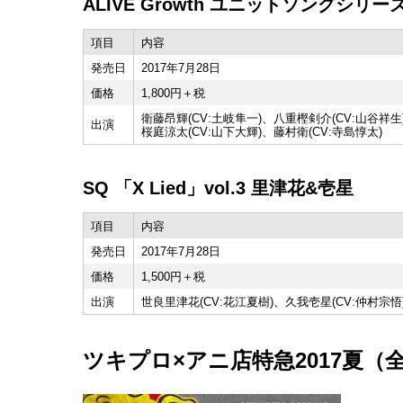
ALIVE Growth ユニットソングシリーズ 
項目
内容
発売日
2017年7月28日
価格
1,800円＋税
衛藤昂輝(CV:土岐隼一)、八重樫剣介(CV:山谷祥生
出演
桜庭涼太(CV:山下大輝)、藤村衛(CV:寺島惇太)
SQ 「X Lied」vol.3 里津花&壱星
項目
内容
発売日
2017年7月28日
価格
1,500円＋税
出演
世良里津花(CV:花江夏樹)、久我壱星(CV:仲村宗悟
ツキプロ×アニ店特急2017夏（