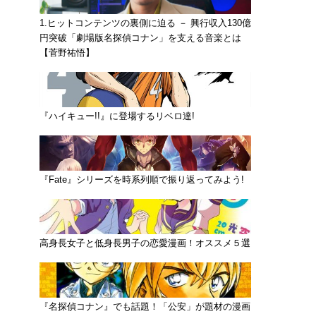
1.ヒットコンテンツの裏側に迫る － 興行収入130億
円突破「劇場版名探偵コナン」を支える音楽とは
【菅野祐悟】
『ハイキュー!!』に登場するリベロ達!
『Fate』シリーズを時系列順で振り返ってみよう!
高身長女子と低身長男子の恋愛漫画！オススメ５選
『名探偵コナン』でも話題！「公安」が題材の漫画