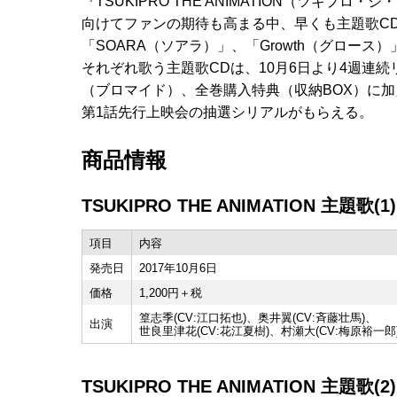
『TSUKIPRO THE ANIMATION（ツキプ
向けてファンの期待も高まる中、早くも主題歌C
「SOARA（ソアラ）」、「Growth（グロース）
それぞれ歌う主題歌CDは、10月6日より4週連
（ブロマイド）、全巻購入特典（収納BOX）に加
第1話先行上映会の抽選シリアルがもらえる。
商品情報
TSUKIPRO THE ANIMATION 主題歌(1) 
項目
内容
発売日
2017年10月6日
価格
1,200円＋税
篁志季(CV:江口拓也)、奥井翼(CV:斉藤壮馬)、
出演
世良里津花(CV:花江夏樹)、村瀬大(CV:梅原裕一郎
TSUKIPRO THE ANIMATION 主題歌(