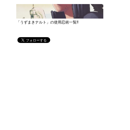
「うずまきナルト」の使用忍術一覧‼