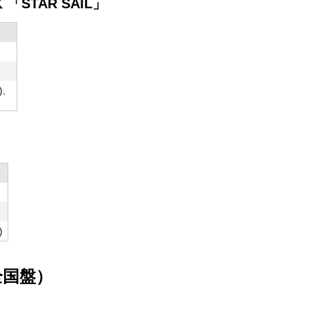
「STAR SAIL」
)、
)
全国盤）