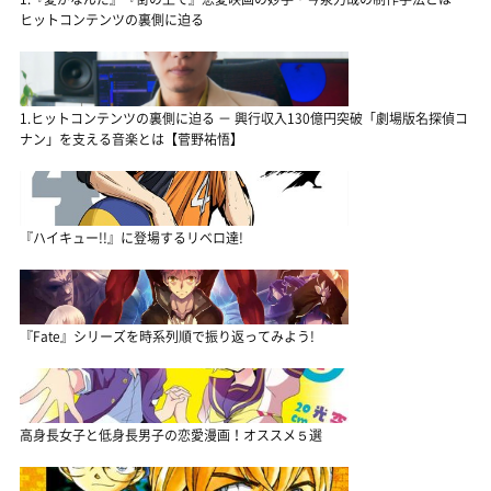
ヒットコンテンツの裏側に迫る
1.ヒットコンテンツの裏側に迫る － 興行収入130億円突破「劇場版名探偵コ
ナン」を支える音楽とは【菅野祐悟】
『ハイキュー!!』に登場するリベロ達!
『Fate』シリーズを時系列順で振り返ってみよう!
高身長女子と低身長男子の恋愛漫画！オススメ５選