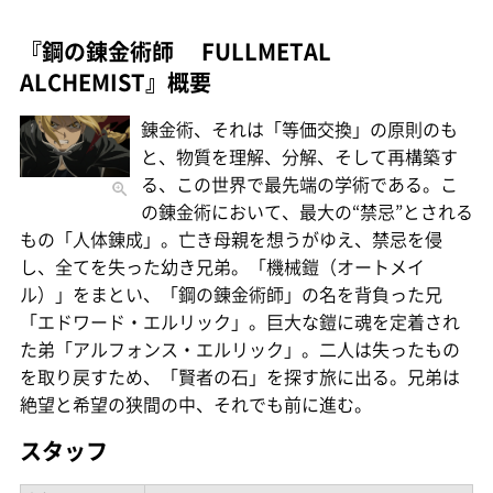
『鋼の錬金術師 FULLMETAL
ALCHEMIST』概要
錬金術、それは「等価交換」の原則のも
と、物質を理解、分解、そして再構築す
る、この世界で最先端の学術である。こ
の錬金術において、最大の“禁忌”とされる
もの「人体錬成」。亡き母親を想うがゆえ、禁忌を侵
し、全てを失った幼き兄弟。「機械鎧（オートメイ
ル）」をまとい、「鋼の錬金術師」の名を背負った兄
「エドワード・エルリック」。巨大な鎧に魂を定着され
た弟「アルフォンス・エルリック」。二人は失ったもの
を取り戻すため、「賢者の石」を探す旅に出る。兄弟は
絶望と希望の狭間の中、それでも前に進む。
スタッフ