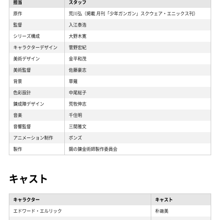
担当
スタッフ
原作
荒川弘（掲載 月刊「少年ガンガン」スクウェア・エニックス刊）
監督
入江泰浩
シリーズ構成
大野木寛
キャラクターデザイン
菅野宏紀
美術デザイン
金平和茂
美術監督
佐藤豪志
背景
草薙
色彩設計
中尾総子
錬成陣デザイン
荒牧伸志
音楽
千住明
音響監督
三間雅文
アニメーション制作
ボンズ
製作
鋼の錬金術師製作委員会
キャスト
キャラクター
キャスト
エドワード・エルリック
朴璐美