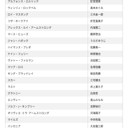
アルフォンス・エルリック
釘宮理恵
ウィンリィ・ロックベル
高本めぐみ
ロイ・マスタング
三木眞一郎
リザ・ホークアイ
折笠富美子
アレックス・ルイ・アームストロング
内海賢二
マース・ヒューズ
藤原啓治
ジャン・ハボック
うえだゆうじ
ハイマンス・ブレダ
佐藤美一
ケイン・フュリー
柿原徹也
ヴァトー・ファルマン
浜田賢二
マリア・ロス
名塚佳織
キング・ブラッドレイ
柴田秀勝
スカー
三宅健太
ラスト
井上喜久子
グラトニー
白鳥哲
エンヴィー
高山みなみ
ゾルフ・J・キンブリー
吉野裕行
オリヴィエ･ミラ･アームストロング
沢海陽子
マイルズ
中井和哉
バッカニア
大友龍三郎