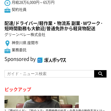
月給28万6,000円～65万円
契約社員
配達/ドライバー/軽作業・物流系 副業·Wワーク·
短時間勤務も大歓迎/普通免許から軽貨物配送
グリーンベレー株式会社
神奈川県 座間市
業務委託
Sponsored by
ピックアップ
1.『愛がなんだ』『街の上で』恋愛映画の妙手・今泉力哉の制作手法とは－