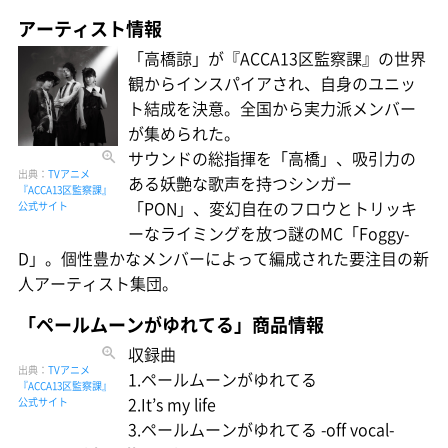
アーティスト情報
「高橋諒」が『ACCA13区監察課』の世界
観からインスパイアされ、自身のユニッ
ト結成を決意。全国から実力派メンバー
が集められた。
サウンドの総指揮を「高橋」、吸引力の
出典：
TVアニメ
ある妖艶な歌声を持つシンガー
『ACCA13区監察課』
「PON」、変幻自在のフロウとトリッキ
公式サイト
ーなライミングを放つ謎のMC「Foggy-
D」。個性豊かなメンバーによって編成された要注目の新
人アーティスト集団。
「ペールムーンがゆれてる」商品情報
収録曲
出典：
TVアニメ
1.ペールムーンがゆれてる
『ACCA13区監察課』
2.It’s my life
公式サイト
3.ペールムーンがゆれてる -off vocal-