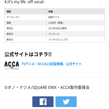
4.It’s my life -off vocal-
項目
内容
アーティスト
結城アイラ
価格
1,200円（税抜）
発売日
2017年3月1日発売
発売元
ランティス
販売元
バンダイビジュアル
公式サイトはコチラ!!
TVアニメ『ACCA13区監察課』公式サイト
©オノ・ナツメ/SQUARE ENIX・ACCA製作委員会