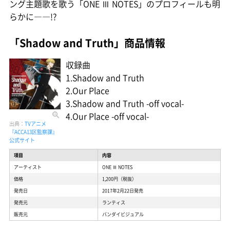
ング主題歌を歌う「ONE Ⅲ NOTES」のプロフィールも明
らかに――!?
「Shadow and Truth」商品情報
収録曲
1.Shadow and Truth
2.Our Place
3.Shadow and Truth -off vocal-
4.Our Place -off vocal-
出典：
TVアニメ
『ACCA13区監察課』
公式サイト
項目
内容
アーティスト
ONE Ⅲ NOTES
価格
1,200円（税抜）
発売日
2017年2月22日発売
発売元
ランティス
販売元
バンダイビジュアル