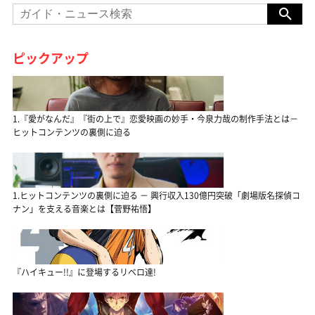
ピックアップ
1.『愛がなんだ』『街の上で』恋愛映画の妙手・今泉力哉の制作手法とは－
ヒットコンテンツの裏側に迫る
1.ヒットコンテンツの裏側に迫る － 興行収入130億円突破「劇場版名探偵コ
ナン」を支える音楽とは【菅野祐悟】
『ハイキュー!!』に登場するリベロ達!