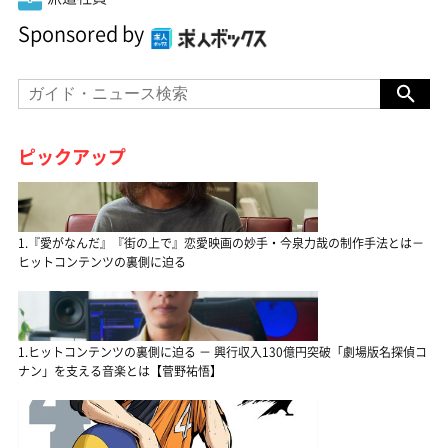
Sponsored by
ピックアップ
1.『愛がなんだ』『街の上で』恋愛映画の妙手・今泉力哉の制作手法とは－
ヒットコンテンツの裏側に迫る
1.ヒットコンテンツの裏側に迫る － 興行収入130億円突破「劇場版名探偵コ
ナン」を支える音楽とは【菅野祐悟】