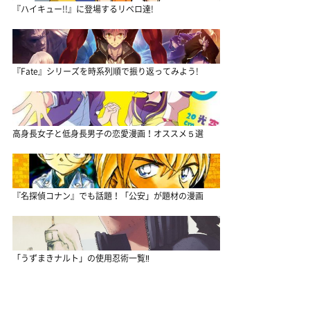
『ハイキュー!!』に登場するリベロ達!
『Fate』シリーズを時系列順で振り返ってみよう!
高身長女子と低身長男子の恋愛漫画！オススメ５選
『名探偵コナン』でも話題！「公安」が題材の漫画
「うずまきナルト」の使用忍術一覧‼