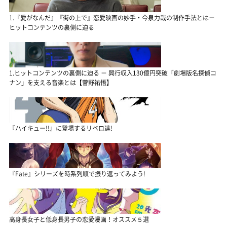
1.『愛がなんだ』『街の上で』恋愛映画の妙手・今泉力哉の制作手法とは－
ヒットコンテンツの裏側に迫る
1.ヒットコンテンツの裏側に迫る － 興行収入130億円突破「劇場版名探偵コ
ナン」を支える音楽とは【菅野祐悟】
『ハイキュー!!』に登場するリベロ達!
『Fate』シリーズを時系列順で振り返ってみよう!
高身長女子と低身長男子の恋愛漫画！オススメ５選