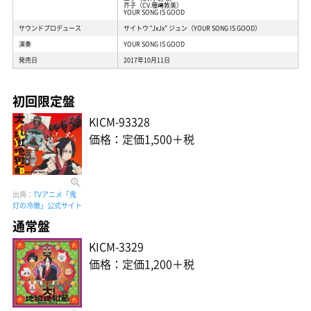
芥子（CV.種﨑敦美）
YOUR SONG IS GOOD
サウンドプロデュース
サイトウ "JxJx” ジュン（YOUR SONG IS GOOD）
演奏
YOUR SONG IS GOOD
発売日
2017年10月11日
初回限定盤
KICM-93328
価格：定価1,500＋税
出典：
TVアニメ「鬼
灯の冷徹」公式サイト
通常盤
KICM-3329
価格：定価1,200＋税