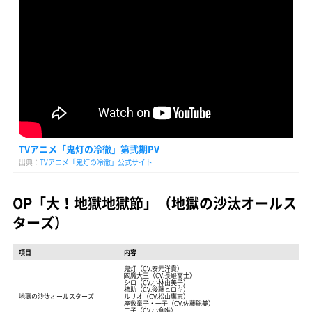
TVアニメ「鬼灯の冷徹」第弐期PV
出典：
TVアニメ「鬼灯の冷徹」公式サイト
OP「大！地獄地獄節」（地獄の沙汰オールス
ターズ）
項目
内容
鬼灯（CV.安元洋貴）
閻魔大王（CV.長嶝高士）
シロ（CV.小林由美子）
柿助（CV.後藤ヒロキ）
地獄の沙汰オールスターズ
ルリオ（CV.松山鷹志）
座敷童子・一子（CV.佐藤聡美）
二子（CV.小倉唯）