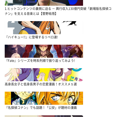
1.ヒットコンテンツの裏側に迫る － 興行収入130億円突破「劇場版名探偵コ
ナン」を支える音楽とは【菅野祐悟】
『ハイキュー!!』に登場するリベロ達!
『Fate』シリーズを時系列順で振り返ってみよう!
高身長女子と低身長男子の恋愛漫画！オススメ５選
『名探偵コナン』でも話題！「公安」が題材の漫画