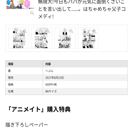
無限大!今日もパパが元気に面倒くさいこ
とを言い出して......。はちゃめちゃ父子コ
メディ!
項目
内容
著
へぶん
発売
2017年8月23日
価格
600円+税
仕様
B6サイズ
「アニメイト」購入特典
描き下ろしペーパー