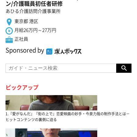
ン/介護職員初任者研修
あひる介護訪問介護事業所
東京都 港区
月給26万円～27万円
正社員
Sponsored by
ピックアップ
1.『愛がなんだ』『街の上で』恋愛映画の妙手・今泉力哉の制作手法とは－
ヒットコンテンツの裏側に迫る