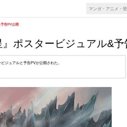
&予告PV公開
獣惑星』ポスタービジュアル&予
タービジュアルと予告PVが公開された。