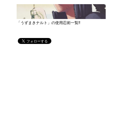
「うずまきナルト」の使用忍術一覧‼