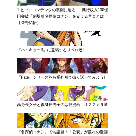
1.ヒットコンテンツの裏側に迫る － 興行収入130億
円突破「劇場版名探偵コナン」を支える音楽とは
【菅野祐悟】
『ハイキュー!!』に登場するリベロ達!
『Fate』シリーズを時系列順で振り返ってみよう!
高身長女子と低身長男子の恋愛漫画！オススメ５選
『名探偵コナン』でも話題！「公安」が題材の漫画