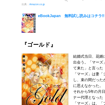
出典：
Amazon.co.jp
eBookJapan 無料試し読みはコチラ!!
『ゴールド』
結婚式当日、花婿
出会う。「マーズ
て来た」と言った
「マーズ」は妻「
し、束の間だった
に思えなかった。
それから5年の月
ナー代理となった
「マーズ」は、「