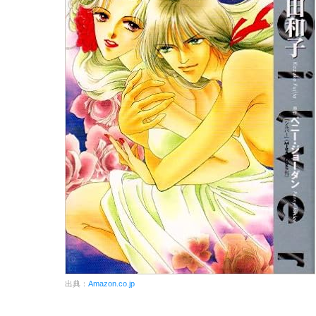
出典：
Amazon.co.jp