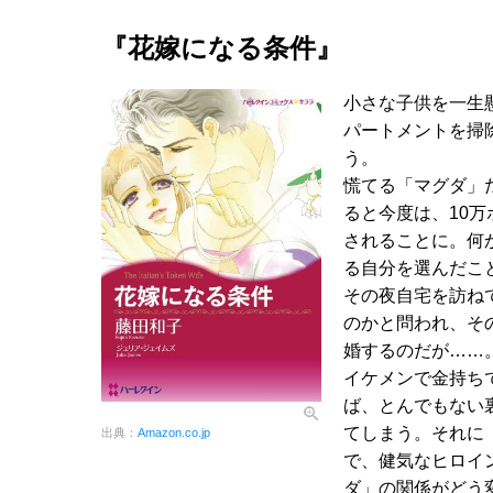
『花嫁になる条件』
小さな子供を一生
パートメントを掃
う。
慌てる「マグダ」
ると今度は、10
されることに。何
る自分を選んだこ
その夜自宅を訪ね
のかと問われ、そ
婚するのだが……
イケメンで金持ち
ば、とんでもない
てしまう。それに
出典：
Amazon.co.jp
で、健気なヒロイ
ダ」の関係がどう