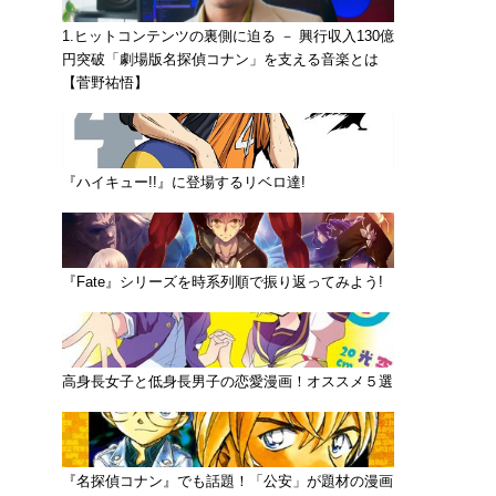
1.ヒットコンテンツの裏側に迫る － 興行収入130億
円突破「劇場版名探偵コナン」を支える音楽とは
【菅野祐悟】
『ハイキュー!!』に登場するリベロ達!
『Fate』シリーズを時系列順で振り返ってみよう!
高身長女子と低身長男子の恋愛漫画！オススメ５選
『名探偵コナン』でも話題！「公安」が題材の漫画