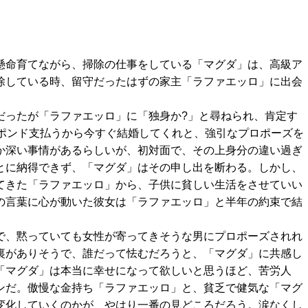
懸命育てながら、掃除の仕事をしている「マグダ」は、高級ア
除している時、留守だったはずの家主「ラファエッロ」に出会
だったが「ラファエッロ」に「独身か?」と尋ねられ、肯定す
万ポンド支払うから今すぐ結婚してくれと、強引なプロポーズを
か深い事情があるらしいが、初対面で、その上身分の違い過ぎ
とに納得できず、「マグダ」はその申し出を断わる。しかし、
てきた「ラファエッロ」から、子供に貧しい生活をさせていい
の言葉に心が動いた彼女は「ラファエッロ」と半年の約束で結
。
で、黙っていても女性が寄ってきそうな男にプロポーズされれ
裏がありそうで、誰だって怯むだろうと、「マグダ」に共感し
「マグダ」は本当に幸せになって欲しいと思うほど、苦労人
ンだ。傲慢な金持ち「ラファエッロ」と、貧乏で健気な「マグ
変化していくのかが、やはり一番の見どころだろう。涙なくし