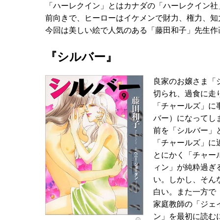
「ハーレクイン」とはカナダの「ハーレクイン社
前向きで、ヒーローはイケメンで財力、権力、知
今回は美しい絵で人気のある「藤田和子」先生作
『シルバー』
良家のお嬢さま「
切られ、過食に走
「チャールズ」に
バー）になってし
前を「シルバー」
「チャールズ」に
とにかく「チャー
ィン」が純粋過ぎ
い。しかし、そん
白い。また一方で
家庭教師の「ジェ
ン」を最初に読む