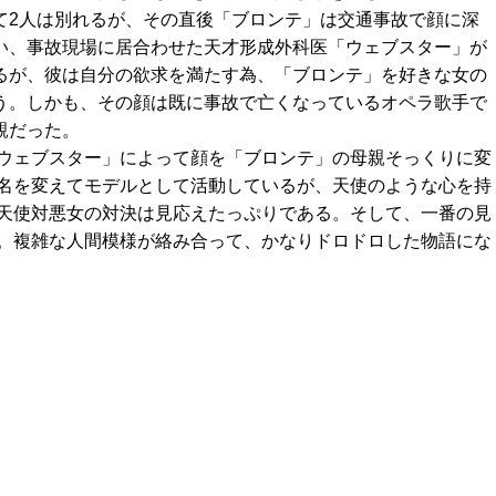
て2人は別れるが、その直後「ブロンテ」は交通事故で顔に深
い、事故現場に居合わせた天才形成外科医「ウェブスター」が
るが、彼は自分の欲求を満たす為、「ブロンテ」を好きな女の
う。しかも、その顔は既に事故で亡くなっているオペラ歌手で
親だった。
ウェブスター」によって顔を「ブロンテ」の母親そっくりに変
名を変えてモデルとして活動しているが、天使のような心を持
天使対悪女の対決は見応えたっぷりである。そして、一番の見
。複雑な人間模様が絡み合って、かなりドロドロした物語にな