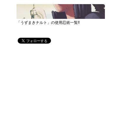
「うずまきナルト」の使用忍術一覧‼