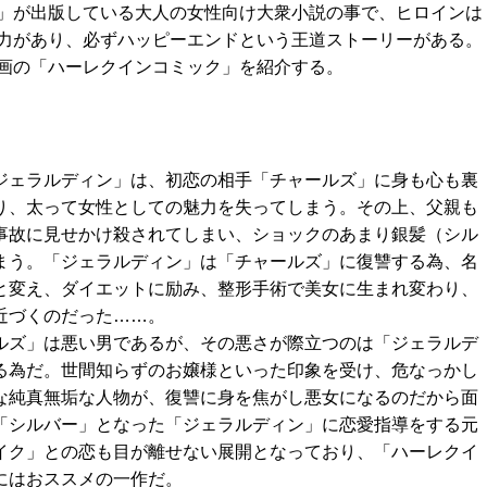
」が出版している大人の女性向け大衆小説の事で、ヒロインは
力があり、必ずハッピーエンドという王道ストーリーがある。
画の「ハーレクインコミック」を紹介する。
ジェラルディン」は、初恋の相手「チャールズ」に身も心も裏
り、太って女性としての魅力を失ってしまう。その上、父親も
事故に見せかけ殺されてしまい、ショックのあまり銀髪（シル
まう。「ジェラルディン」は「チャールズ」に復讐する為、名
と変え、ダイエットに励み、整形手術で美女に生まれ変わり、
近づくのだった……。
ルズ」は悪い男であるが、その悪さが際立つのは「ジェラルデ
る為だ。世間知らずのお嬢様といった印象を受け、危なっかし
な純真無垢な人物が、復讐に身を焦がし悪女になるのだから面
「シルバー」となった「ジェラルディン」に恋愛指導をする元
イク」との恋も目が離せない展開となっており、「ハーレクイ
にはおススメの一作だ。