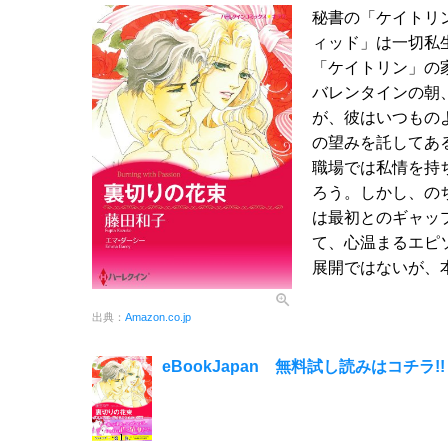
秘書の「ケイトリ
ィッド」は一切私
「ケイトリン」の
バレンタインの朝
が、彼はいつもの
の望みを託してあ
職場では私情を持
ろう。しかし、の
は最初とのギャッ
て、心温まるエピ
展開ではないが、
出典：
Amazon.co.jp
eBookJapan 無料試し読みはコチラ!!