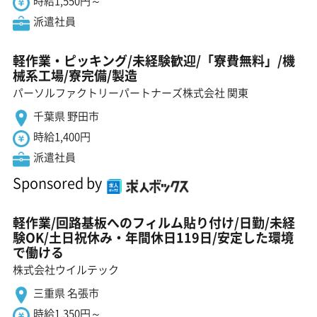
時給1,550円～
派遣社員
軽作業・ピッキング/未経験歓迎/「寮費無料」/機
械系工場/寮完備/製造
パーソルファクトリーパートナーズ株式会社 関東
千葉県 野田市
時給1,400円
派遣社員
Sponsored by
軽作業/回路基板へのフィルム貼り付け/日勤/未経
験OK/土日祝休み・年間休日119日/安定した環境
で働ける
株式会社ウイルテック
三重県 名張市
時給1,350円～