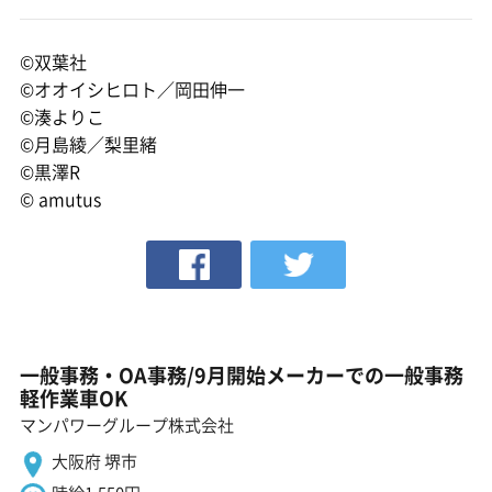
©双葉社
©オオイシヒロト／岡田伸一
©湊よりこ
©月島綾／梨里緒
©黒澤R
© amutus
一般事務・OA事務/9月開始メーカーでの一般事務
軽作業車OK
マンパワーグループ株式会社
大阪府 堺市