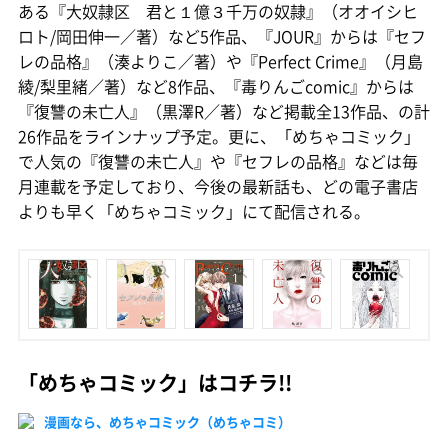
ある『大奴隷区 君と１億３千万の奴隷』（オオイシヒ
ロト/岡田伸一／著）など5作品、『JOUR』からは『セフ
レの品格』（湊よりこ／著）や『Perfect Crime』（月島
綾/梨里緒／著）など8作品、『毒りんごcomic』からは
『復讐の未亡人』（黒澤R／著）など掲載全13作品、の計
26作品をラインナップ予定。更に、「めちゃコミック」
で人気の『復讐の未亡人』や『セフレの品格』などは毎
月連載を予定しており、今後の最新話も、どの電子書店
よりも早く「めちゃコミック」にて配信される。
「めちゃコミック」はコチラ!!
漫画なら、めちゃコミック（めちゃコミ）