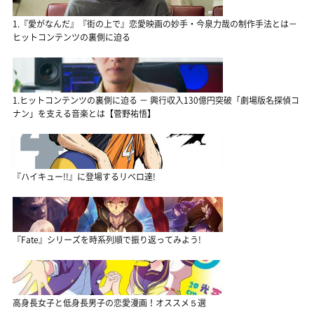
1.『愛がなんだ』『街の上で』恋愛映画の妙手・今泉力哉の制作手法とは－
ヒットコンテンツの裏側に迫る
1.ヒットコンテンツの裏側に迫る － 興行収入130億円突破「劇場版名探偵コ
ナン」を支える音楽とは【菅野祐悟】
『ハイキュー!!』に登場するリベロ達!
『Fate』シリーズを時系列順で振り返ってみよう!
高身長女子と低身長男子の恋愛漫画！オススメ５選