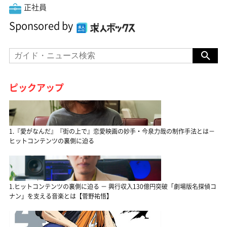
正社員
Sponsored by
ピックアップ
1.『愛がなんだ』『街の上で』恋愛映画の妙手・今泉力哉の制作手法とは－
ヒットコンテンツの裏側に迫る
1.ヒットコンテンツの裏側に迫る － 興行収入130億円突破「劇場版名探偵コ
ナン」を支える音楽とは【菅野祐悟】