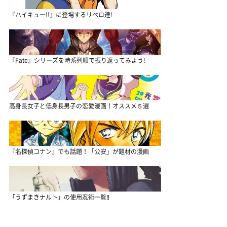
『ハイキュー!!』に登場するリベロ達!
『Fate』シリーズを時系列順で振り返ってみよう!
高身長女子と低身長男子の恋愛漫画！オススメ５選
『名探偵コナン』でも話題！「公安」が題材の漫画
「うずまきナルト」の使用忍術一覧‼