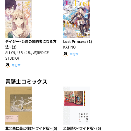
デイジー~公爵の婚約者になる方
Lost Princess (1)
法~ (2)
KATINO
ALLYN, リサベル, W(REDICE
単行本
STUDIO)
単行本
青騎士コミックス
北北西に曇と往け<ワイド版> (5)
乙嫁語り<ワイド版> (5)