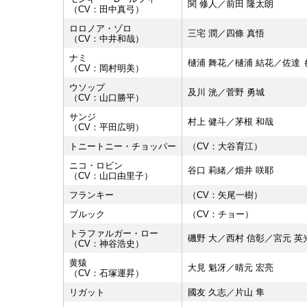
関 修人／前田 隆太朗
（CV：田中真弓）
ロロノア・ゾロ
三宅 潤／四條 真悟
（CV：中井和哉）
ナミ
樋浦 舞花／樋浦 結花／佐達 
（CV：岡村明美）
ウソップ
及川 洸／菅野 勇城
（CV：山口勝平）
サンジ
村上 健斗／茅根 和哉
（CV：平田広明）
トニートニー・チョッパー
（CV：大谷育江）
ニコ・ロビン
谷口 莉緒／畑井 咲耶
（CV：山口由里子）
フランキー
（CV：矢尾一樹）
ブルック
（CV：チョー）
トラファルガー・ロー
磯野 大／西村 信彰／宮元 英
（CV：神谷浩史）
黄猿
大見 魁冴／晴元 宏亮
（CV：石塚運昇）
リガット
國友 久志／片山 隼