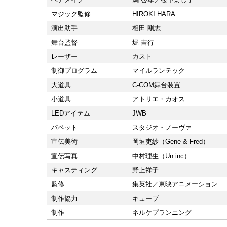
マジック監修
HIROKI HARA
演出助手
相田 剛志
舞台監督
堀 吉行
レーザー
カスト
制御プログラム
マイルランテック
大道具
C-COM舞台装置
小道具
アトリエ・カオス
LEDアイテム
JWB
パペット
スタジオ・ノーヴァ
宣伝美術
岡垣吏紗（Gene & Fred）
宣伝写真
中村理生（Un.inc）
キャスティング
野上祥子
監修
集英社／東映アニメーション
制作協力
キューブ
制作
ネルケプランニング