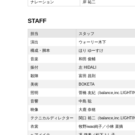
ナレーション
岸 祐二
STAFF
担当
スタッフ
演出
ウォーリー木下
構成・脚本
ほり ゆーすけ
音楽
和田 俊輔
振付
左 HIDALI
殺陣
富田 昌則
美術
BOKETA
照明
菅橋 友紀（balance,inc.LIGHT
音響
中島 聡
映像
大鹿 奈穂
テクニカルディレクター
関口 裕二（balance,inc.LIGHT
衣裳
牧野iwao純子／小林 菜摘
ヘアメイク
馮 啓孝／松下よし子