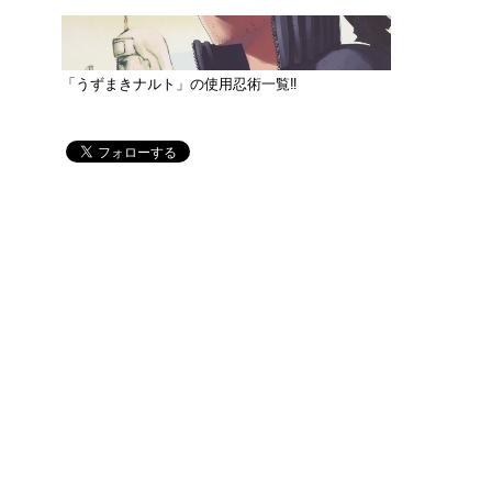
「うずまきナルト」の使用忍術一覧‼