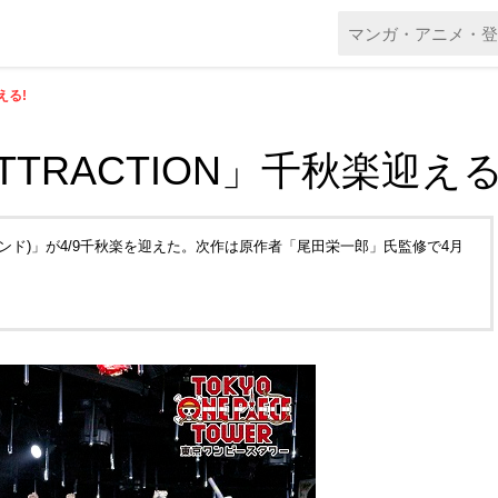
える!
E ATTRACTION」千秋楽迎える
N“２”(セカンド)」が4/9千秋楽を迎えた。次作は原作者「尾田栄一郎」氏監修で4月