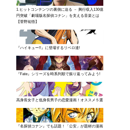
1.ヒットコンテンツの裏側に迫る － 興行収入130億
円突破「劇場版名探偵コナン」を支える音楽とは
【菅野祐悟】
『ハイキュー!!』に登場するリベロ達!
『Fate』シリーズを時系列順で振り返ってみよう!
高身長女子と低身長男子の恋愛漫画！オススメ５選
『名探偵コナン』でも話題！「公安」が題材の漫画