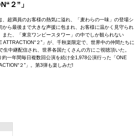
ION“２”」
は、超満員のお客様の熱気に溢れ、「麦わらの一味」の登場シ
初から最後まで大きな声援に包まれ、お客様に温かく見守られ
。また、「東京ワンピースタワー」の中でしか観られない
LIVE ATTRACTION“２”」が、千秋楽限定で、世界中の仲間たちに
LIVEで生中継配信され、世界各国たくさんの方にご視聴頂いた。
より約一年間毎日複数回公演を続け全1,978公演行った「ONE
TTRACTION“２”」。第3弾も楽しみだ!