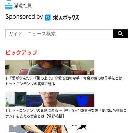
派遣社員
Sponsored by
ピックアップ
1.『愛がなんだ』『街の上で』恋愛映画の妙手・今泉力哉の制作手法とは－
ヒットコンテンツの裏側に迫る
1.ヒットコンテンツの裏側に迫る － 興行収入130億円突破「劇場版名探偵コ
ナン」を支える音楽とは【菅野祐悟】