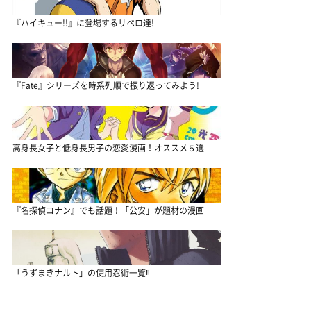
『ハイキュー!!』に登場するリベロ達!
『Fate』シリーズを時系列順で振り返ってみよう!
高身長女子と低身長男子の恋愛漫画！オススメ５選
『名探偵コナン』でも話題！「公安」が題材の漫画
「うずまきナルト」の使用忍術一覧‼