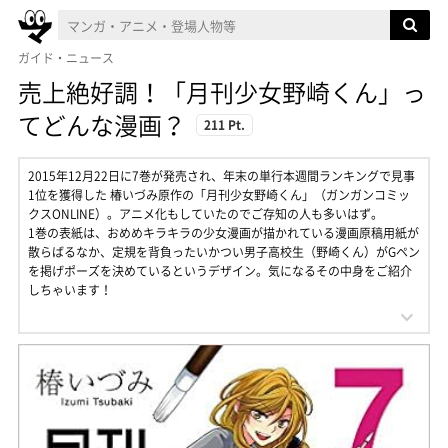
ガイド・ニュース
売上絶好調！「月刊少女野崎くん」っ
てどんな漫画？
211 Pt.
2015年12月22日に7巻が発売され、年末の単行本週間ランキングで見事
1位を獲得した 椿いづみ原作の「月刊少女野崎くん」（ガンガンコミッ
クスONLINE）。アニメ化もしていたのでご存知の人も多いはず。
1巻の表紙は、おめめキラキラの少女漫画が描かれている漫画原稿用紙が
散らばるなか、定規を背負ったいかつい男子高校生（野崎くん）がGペン
を掲げポーズを決めているというデザイン。気になるその中身をご紹介
しちゃいます！