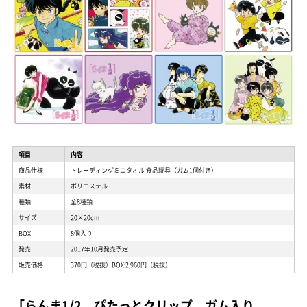
項目
内容
商品仕様
トレーディングミニタオル 食品玩具（ガム1個付き）
素材
ポリエステル
種類
全8種類
サイズ
20×20cm
BOX
8個入り
発売
2017年10月発売予定
販売価格
370円（税抜）BOX:2,960円（税抜）
「らんま1/2 ぴたっとクリップ ガム入り