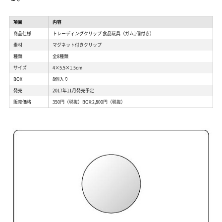
項目
内容
商品仕様
トレーディングクリップ 食品玩具（ガム1個付き）
素材
マグネット付きクリップ
種類
全8種類
サイズ
4×5.5×1.5cm
BOX
8個入り
発売
2017年11月発売予定
販売価格
350円（税抜）BOX:2,800円（税抜）