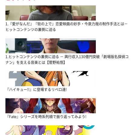
1.『愛がなんだ』『街の上で』恋愛映画の妙手・今泉力哉の制作手法とは－
ヒットコンテンツの裏側に迫る
1.ヒットコンテンツの裏側に迫る － 興行収入130億円突破「劇場版名探偵コ
ナン」を支える音楽とは【菅野祐悟】
『ハイキュー!!』に登場するリベロ達!
『Fate』シリーズを時系列順で振り返ってみよう!