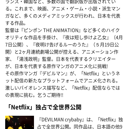
ランス・韓国など、多数の国で翻訳版が出版されてい
る。これまで、映画、アニメ・ゲーム・小説・派生マン
ガなど、多くのメディアミックスが行われ、日本を代表
する作品。
監督は『ピンポン THE ANIMATION』など多くのハイク
オリティな作品を手掛け、『夜は短し歩けよ乙女』（4月
7日公開）、『夜明け告げるルーのうた』（５月19日公
開）と2ヶ月連続劇場公開が控える、アニメーション作
家、「湯浅政明」監督。日本を代表するクリエイター
が、日本を代表する原作マンガのアニメ化に挑戦!
その原作マンガ『デビルマン』が、「Netflix」というネ
ット配信の新たなプラットフォームでアニメ化される。
激しいバイオレンス描写など、「Netflix」配信ならでは
の表現に挑む。乞うご期待!!
「Netflix」独占で全世界公開
『DEVILMAN crybaby』は、「Netflix」独
占で全世界公開。同作品は、日本語の他9