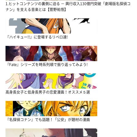
1.ヒットコンテンツの裏側に迫る － 興行収入130億円突破「劇場版名探偵コ
ナン」を支える音楽とは【菅野祐悟】
『ハイキュー!!』に登場するリベロ達!
『Fate』シリーズを時系列順で振り返ってみよう!
高身長女子と低身長男子の恋愛漫画！オススメ５選
『名探偵コナン』でも話題！「公安」が題材の漫画