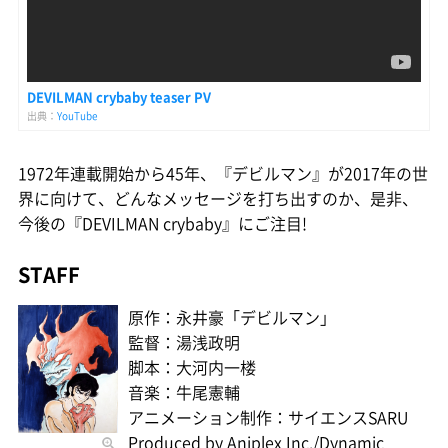
DEVILMAN crybaby teaser PV
出典：
YouTube
1972年連載開始から45年、『デビルマン』が2017年の世
界に向けて、どんなメッセージを打ち出すのか、是非、
今後の『DEVILMAN crybaby』にご注目!
STAFF
原作：永井豪「デビルマン」
監督：湯浅政明
脚本：大河内一楼
音楽：牛尾憲輔
アニメーション制作：サイエンスSARU
Produced by Aniplex Inc./Dynamic