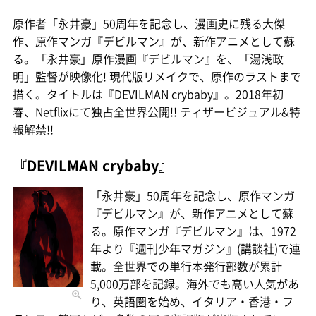
原作者「永井豪」50周年を記念し、漫画史に残る大傑
作、原作マンガ『デビルマン』が、新作アニメとして蘇
る。「永井豪」原作漫画『デビルマン』を、「湯浅政
明」監督が映像化! 現代版リメイクで、原作のラストまで
描く。タイトルは『DEVILMAN crybaby』。2018年初
春、Netflixにて独占全世界公開!! ティザービジュアル&特
報解禁!!
『DEVILMAN crybaby』
「永井豪」50周年を記念し、原作マンガ
『デビルマン』が、新作アニメとして蘇
る。原作マンガ『デビルマン』は、1972
年より『週刊少年マガジン』(講談社)で連
載。全世界での単行本発行部数が累計
5,000万部を記録。海外でも高い人気があ
り、英語圏を始め、イタリア・香港・フ