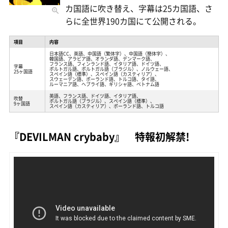
カ国語に吹き替え、字幕は25カ国語、さ
らに全世界190カ国にて公開される。
項目
内容
日本語CC、英語、中国語（繁体字）、中国語（簡体字）、
韓国語、アラビア語、オランダ語、デンマーク語、
フランス語、フィンランド語、イタリア語、ドイツ語、
字幕
ポルトガル語、ポルトガル語（ブラジル）、ノルウェー語、
25ヶ国語
スペイン語（標準）、スペイン語（カスティリア）、
スウェーデン語、ポーランド語、トルコ語、タイ語、
ルーマニア語、ヘブライ語、ギリシャ語、ベトナム語
英語、フランス語、ドイツ語、イタリア語、
吹替
ポルトガル語（ブラジル）、スペイン語（標準）、
9ヶ国語
スペイン語（カスティリア）、ポーランド語、トルコ語
『DEVILMAN crybaby』 特報初解禁!