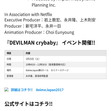
Planning Inc.
In Association with Netflix
Executive Producer：岩上敦宏、永井隆、上木則安
Producer：新宅洋平、永井一巨
Animation Producer：Choi Eunyoung
『DEVILMAN crybaby』 イベント開催!!
項目
内容
日程
3月25日（土）
時間
10時45分～11時30分（客席整理券対応）
場所
AnimeJapan東6ホール セミナーステージ
登壇者
永井豪、湯浅政明監督
詳細はコチラ!! AnimeJapan2017
公式サイトはコチラ!!