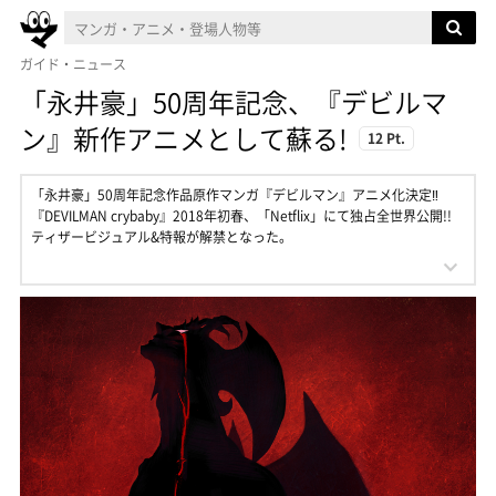
ガイド・ニュース
「永井豪」50周年記念、『デビルマ
ン』新作アニメとして蘇る!
12 Pt.
「永井豪」50周年記念作品原作マンガ『デビルマン』アニメ化決定‼
『DEVILMAN crybaby』2018年初春、「Netflix」にて独占全世界公開!!
ティザービジュアル&特報が解禁となった。