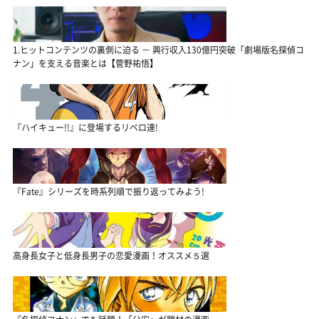
1.ヒットコンテンツの裏側に迫る － 興行収入130億円突破「劇場版名探偵コ
ナン」を支える音楽とは【菅野祐悟】
『ハイキュー!!』に登場するリベロ達!
『Fate』シリーズを時系列順で振り返ってみよう!
高身長女子と低身長男子の恋愛漫画！オススメ５選