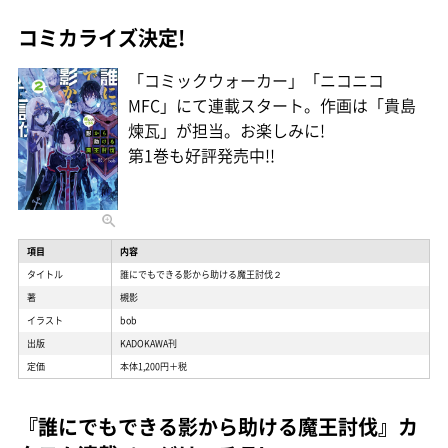
コミカライズ決定!
「コミックウォーカー」「ニコニコ
MFC」にて連載スタート。作画は「貴島
煉瓦」が担当。お楽しみに!
第1巻も好評発売中!!
項目
内容
タイトル
誰にでもできる影から助ける魔王討伐２
著
槻影
イラスト
bob
出版
KADOKAWA刊
定価
本体1,200円＋税
『誰にでもできる影から助ける魔王討伐』カ