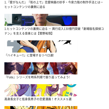
1.『愛がなんだ』『街の上で』恋愛映画の妙手・今泉力哉の制作手法とは－
ヒットコンテンツの裏側に迫る
1.ヒットコンテンツの裏側に迫る － 興行収入130億円突破「劇場版名探偵コ
ナン」を支える音楽とは【菅野祐悟】
『ハイキュー!!』に登場するリベロ達!
『Fate』シリーズを時系列順で振り返ってみよう!
高身長女子と低身長男子の恋愛漫画！オススメ５選