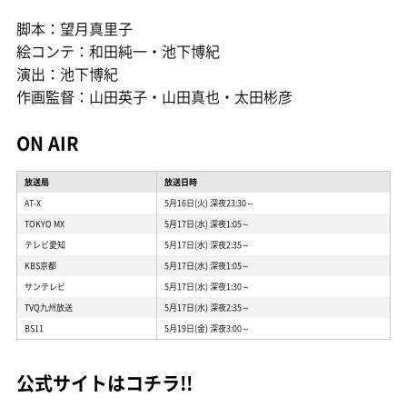
脚本：望月真里子
絵コンテ：和田純一・池下博紀
演出：池下博紀
作画監督：山田英子・山田真也・太田彬彦
ON AIR
放送局
放送日時
AT-X
5月16日(火) 深夜23:30～
TOKYO MX
5月17日(水) 深夜1:05～
テレビ愛知
5月17日(水) 深夜2:35～
KBS京都
5月17日(水) 深夜1:05～
サンテレビ
5月17日(水) 深夜1:30～
TVQ九州放送
5月17日(水) 深夜2:35～
BS11
5月19日(金) 深夜3:00～
公式サイトはコチラ!!