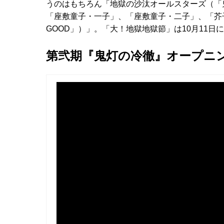
うのはもちろん「地獄の沙汰オールスターズ（「
「座敷童子・一子」、「座敷童子・二子」、「芥子」
GOOD」）」。「大！地獄地獄節」は10月11日
第弐期『鬼灯の冷徹』オープニ