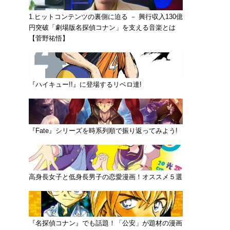
1.ヒットコンテンツの裏側に迫る － 興行収入130億
円突破「劇場版名探偵コナン」を支える音楽とは
【菅野祐悟】
『ハイキュー!!』に登場するリベロ達!
『Fate』シリーズを時系列順で振り返ってみよう!
高身長女子と低身長男子の恋愛漫画！オススメ５選
『名探偵コナン』でも話題！「公安」が題材の漫画