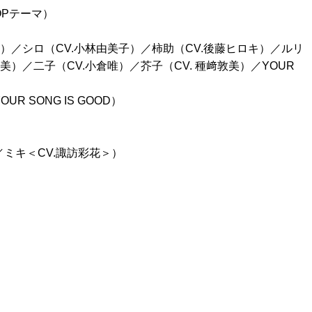
OPテーマ）
士）／シロ（CV.小林由美子）／柿助（CV.後藤ヒロキ）／ルリ
美）／二子（CV.小倉唯）／芥子（CV. 種﨑敦美）／YOUR
R SONG IS GOOD）
ミキ＜CV.諏訪彩花＞）