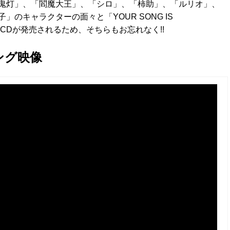
鬼灯」、「閻魔大王」、「シロ」、「柿助」、「ルリオ」、
のキャラクターの面々と「YOUR SONG IS
にCDが発売されるため、そちらもお忘れなく!!
ング映像