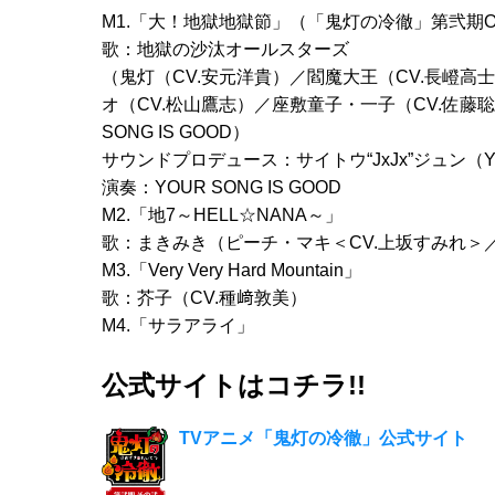
M1.「大！地獄地獄節」（「鬼灯の冷徹」第弐期
歌：地獄の沙汰オールスターズ
（鬼灯（CV.安元洋貴）／閻魔大王（CV.長嶝高
オ（CV.松山鷹志）／座敷童子・一子（CV.佐藤聡
SONG IS GOOD）
サウンドプロデュース：サイトウ“JxJx”ジュン（YOU
演奏：YOUR SONG IS GOOD
M2.「地7～HELL☆NANA～」
歌：まきみき（ピーチ・マキ＜CV.上坂すみれ＞／
M3.「Very Very Hard Mountain」
歌：芥子（CV.種﨑敦美）
M4.「サラアライ」
公式サイトはコチラ!!
TVアニメ「鬼灯の冷徹」公式サイト