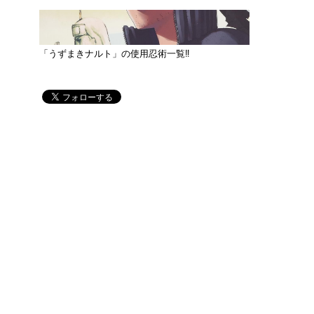
「うずまきナルト」の使用忍術一覧‼