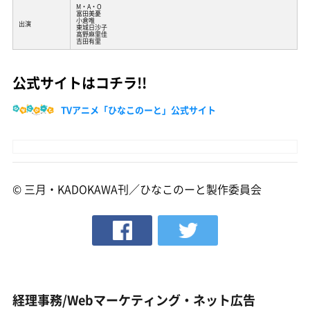
M・A・O
富田美憂
小倉唯
出演
東城日沙子
高野麻里佳
吉田有里
公式サイトはコチラ!!
TVアニメ「ひなこのーと」公式サイト
© 三月・KADOKAWA刊／ひなこのーと製作委員会
経理事務/Webマーケティング・ネット広告