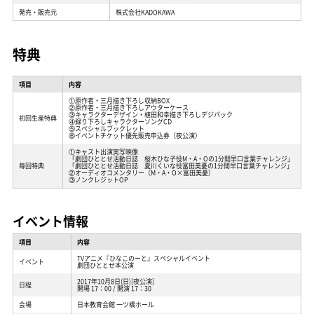
発売・販売元
株式会社KADOKAWA
特典
項目
内容
①原作者・三月描き下ろし収納BOX
②原作者・三月描き下ろしアウターケース
③キャラクターデザイン・植田和幸描き下ろしデジパック
初回生産特典
④録り下ろしキャラクターソングCD
⑤スペシャルブックレット
⑥イベントチケット優先販売申込券（夜公演）
①キャスト出演実写映像
「劇団ひととせ活動日誌 桜木ひな子役M・A・Oの1分間早口言葉チャレンジ」
毎回特典
「劇団ひととせ活動日誌 夏川くいな役富田美憂の1分間早口言葉チャレンジ」
②オーディオコメンタリー（M・A・O×富田美憂）
③ノンクレジットOP
イベント情報
項目
内容
TVアニメ『ひなこのーと』スペシャルイベント
イベント
劇団ひととせ本公演
2017年10月8日(日)[夜公演]
日程
開場 17：00 / 開演 17：30
会場
日本教育会館 一ツ橋ホール