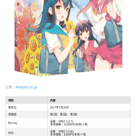
出典：
Amazon.co.jp
項目
内容
発売日
2017年7月26日
収録話
第1話、第2話、 第3話
品番：ZMXZ-11171
Blu-ray
本体価格：10,000円(本体)＋税
品番：ZMBZ-11181
DVD
本体価格：9,000円(本体)＋税