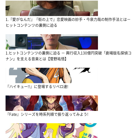
1.『愛がなんだ』『街の上で』恋愛映画の妙手・今泉力哉の制作手法とは－
ヒットコンテンツの裏側に迫る
1.ヒットコンテンツの裏側に迫る － 興行収入130億円突破「劇場版名探偵コ
ナン」を支える音楽とは【菅野祐悟】
『ハイキュー!!』に登場するリベロ達!
『Fate』シリーズを時系列順で振り返ってみよう!