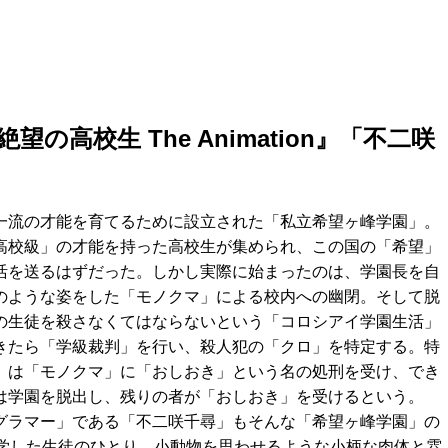
高校生 The Animation』「不二咲
一流の才能を育てるために設立された「私立希望ヶ峰学園」。
高校級」の才能を持った高校生が集められ、この国の「希望」
活を送るはずだった。しかし実際に始まったのは、学園長を自
のような姿をした「モノクマ」による校内への幽閉。そして脱
の生徒を殺さなくてはならないという「コロシアイ学園生活」
きたら「学級裁判」を行い、殺人犯の「クロ」を特定する。特
」は「モノクマ」に「おしおき」という名の処刑を受け、でき
は学園を脱出し、残りの者が「おしおき」を受けるという。
グラマー」である「不二咲千尋」もそんな「希望ヶ峰学園」の
入学した生徒のひとり。小動物を思わせるような小柄な肉体と雰