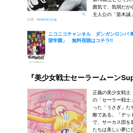
囲気で、気弱だが
主人公の「苗木誠
出典：
Amazon.co.jp
ニコニコチャンネル ダンガンロンパ 希望
望学園」 無料視聴はコチラ!!
『美少女戦士セーラームーンSu
正義の美少女戦士
の「セーラー戦士
った「うさぎ」た
敵である。「デッ
で、サーカス団を
たちは美しい夢に