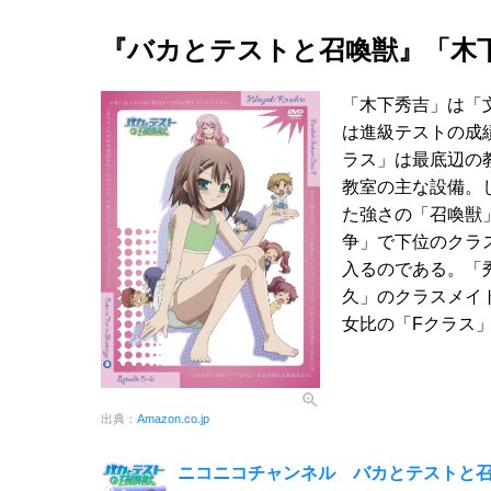
『バカとテストと召喚獣』「木
「木下秀吉」は「
は進級テストの成
ラス」は最底辺の
教室の主な設備。
た強さの「召喚獣
争」で下位のクラ
入るのである。「
久」のクラスメイ
女比の「Fクラス
出典：
Amazon.co.jp
ニコニコチャンネル バカとテストと召