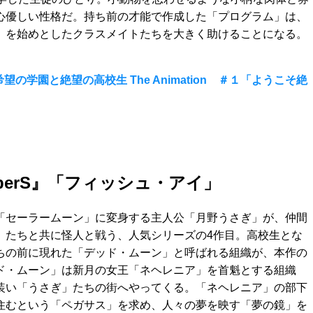
心優しい性格だ。持ち前の才能で作成した「プログラム」は、
」を始めとしたクラスメイトたちを大きく助けることになる。
の学園と絶望の高校生 The Animation ＃１「ようこそ絶
perS』「フィッシュ・アイ」
「セーラームーン」に変身する主人公「月野うさぎ」が、仲間
」たちと共に怪人と戦う、人気シリーズの4作目。高校生とな
ちの前に現れた「デッド・ムーン」と呼ばれる組織が、本作の
ド・ムーン」は新月の女王「ネヘレニア」を首魁とする組織
装い「うさぎ」たちの街へやってくる。「ネヘレニア」の部下
住むという「ペガサス」を求め、人々の夢を映す「夢の鏡」を