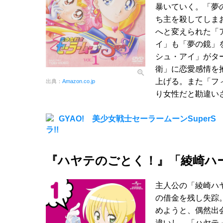
暴いていく。「夢
ち主を殺してしま
へと変えられた「
イ」も「夢の鏡」
シュ・アイ」がタ
衛」に恋愛感情を
上げる。また「フ
出典：
Amazon.co.jp
り女性だと勘違い
GYAO! 美少女戦士セーラームーンSupe
ラ!!
『ハヤテのごとく！』「綾崎ハ
主人公の「綾崎ハヤ
の借金を残し失踪
めようと、偶然出
違いし、「ハヤテ