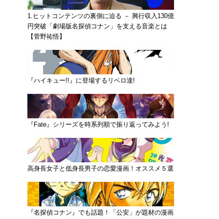
1.ヒットコンテンツの裏側に迫る － 興行収入130億
円突破「劇場版名探偵コナン」を支える音楽とは
【菅野祐悟】
『ハイキュー!!』に登場するリベロ達!
『Fate』シリーズを時系列順で振り返ってみよう!
高身長女子と低身長男子の恋愛漫画！オススメ５選
『名探偵コナン』でも話題！「公安」が題材の漫画