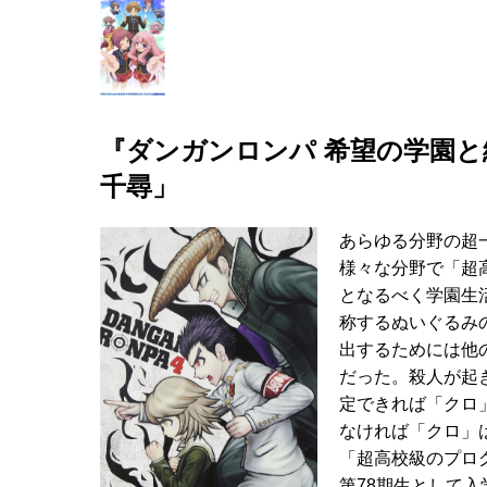
『ダンガンロンパ 希望の学園と絶望の
千尋」
あらゆる分野の超
様々な分野で「超
となるべく学園生
称するぬいぐるみ
出するためには他
だった。殺人が起
定できれば「クロ
なければ「クロ」
「超高校級のプロ
第78期生として