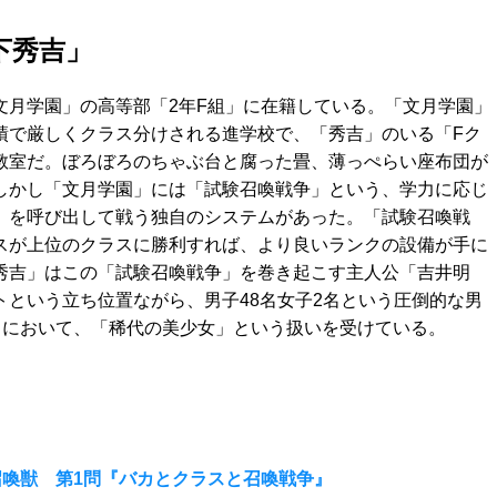
下秀吉」
文月学園」の高等部「2年F組」に在籍している。「文月学園」
績で厳しくクラス分けされる進学校で、「秀吉」のいる「Fク
教室だ。ぼろぼろのちゃぶ台と腐った畳、薄っぺらい座布団が
しかし「文月学園」には「試験召喚戦争」という、学力に応じ
」を呼び出して戦う独自のシステムがあった。「試験召喚戦
スが上位のクラスに勝利すれば、より良いランクの設備が手に
秀吉」はこの「試験召喚戦争」を巻き起こす主人公「吉井明
トという立ち位置ながら、男子48名女子2名という圧倒的な男
」において、「稀代の美少女」という扱いを受けている。
喚獣 第1問『バカとクラスと召喚戦争』