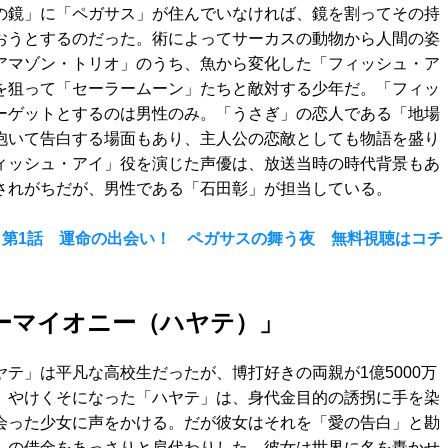
の鏡」に「ペガサス」が住んでいなければ、鏡を割ってその持
おうとするのだった。術によってサーカスの動物から人間の姿
アマゾン・トリオ」のうち、魚から変化した「フィッシュ・ア
を狙って「セーラームーン」たちと敵対する少年だ。「フィッ
ーゲットとするのは男性のみ。「うさぎ」の恋人である「地場
抱いて告白する場面もあり、主人公の恋敵としても物語を盛り
ィッシュ・アイ」役を演じた声優は、放送当時の時代背景もあ
されがちだが、男性である「石田彰」が担当している。
rS 第1話 運命の出会い！ ペガサスの舞う夜 無料視聴はコチ
ーマイオニー（ハヤテ）」
テ」は平凡な高校生だったが、博打好きの両親が1億5000万
。やけくそになった「ハヤテ」は、身代金目的の誘拐に手を染
会った少女に声をかける。だが彼女はそれを「愛の告白」と勘
」の借金をあっさりと肩代わりした。彼女は世界に名を轟かせ