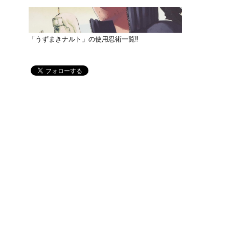
「うずまきナルト」の使用忍術一覧‼