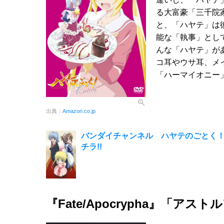
る大富豪「三千院
と、「ハヤテ」は
能な「執事」とし
んな「ハヤテ」が
コ耳やウサ耳、メ
「ハーマイオニー
出典：
Amazon.co.jp
バンダイチャンネル ハヤテのごとく！
チラ!!
『Fate/Apocrypha』「アスト