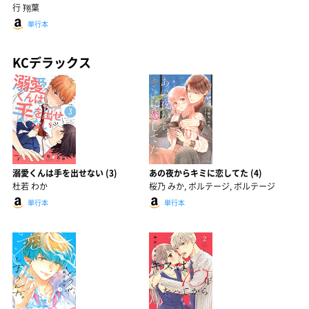
行 翔葉
単行本
KCデラックス
溺愛くんは手を出せない (3)
あの夜からキミに恋してた (4)
杜若 わか
桜乃 みか, ボルテージ, ボルテージ
単行本
単行本