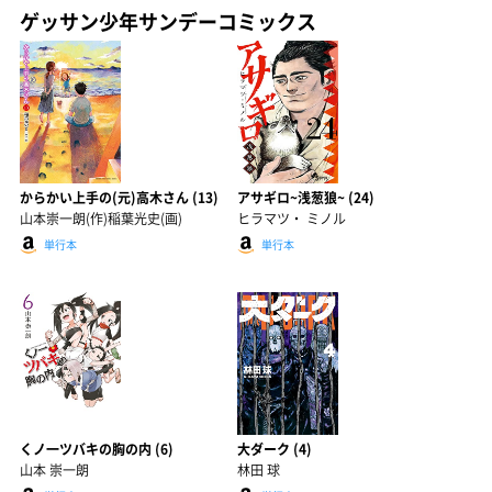
ゲッサン少年サンデーコミックス
からかい上手の(元)高木さん (13)
アサギロ~浅葱狼~ (24)
山本崇一朗(作)稲葉光史(画)
ヒラマツ・ ミノル
単行本
単行本
くノ一ツバキの胸の内 (6)
大ダーク (4)
山本 崇一朗
林田 球