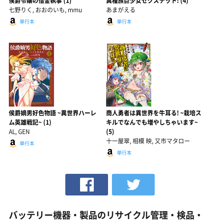
侯爵令嬢の借金執事 (1)
異種族巨少女セクステット! (4)
七野りく, おおのいも, mmu
あまがえる
単行本
単行本
侯爵嫡男好色物語 ~異世界ハーレ
商人勇者は異世界を牛耳る! ~栽培ス
ム英雄戦記~ (1)
キルでなんでも増やしちゃいます~
AL, GEN
(5)
十一屋翠, 相模 映, 又市マタロー
単行本
単行本
バッテリー機器・製品のリサイクル管理・検品・