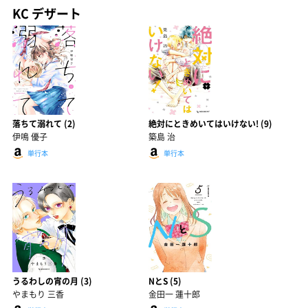
KC デザート
落ちて溺れて (2)
絶対にときめいてはいけない! (9)
伊鳴 優子
築島 治
単行本
単行本
うるわしの宵の月 (3)
NとS (5)
やまもり 三香
金田一 蓮十郎