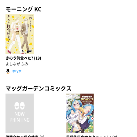
モーニング KC
きのう何食べた? (19)
よしなが ふみ
単行本
マッグガーデンコミックス