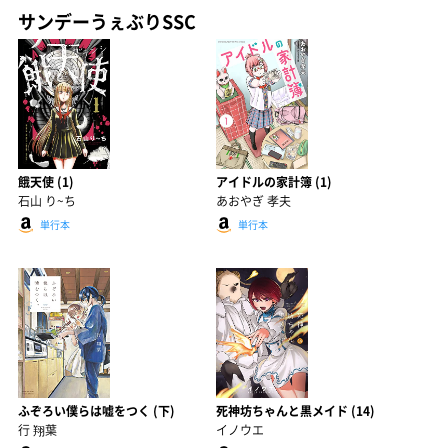
サンデーうぇぶりSSC
餓天使 (1)
アイドルの家計簿 (1)
石山 り~ち
あおやぎ 孝夫
単行本
単行本
ふぞろい僕らは嘘をつく (下)
死神坊ちゃんと黒メイド (14)
行 翔葉
イノウエ