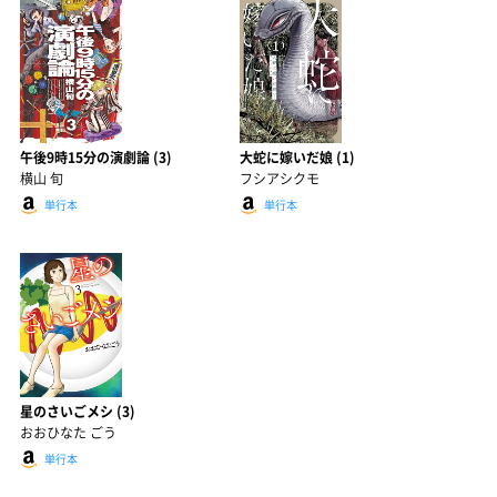
午後9時15分の演劇論 (3)
大蛇に嫁いだ娘 (1)
横山 旬
フシアシクモ
単行本
単行本
星のさいごメシ (3)
おおひなた ごう
単行本