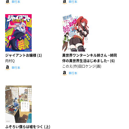
単行本
単行本
ジャイアントお嬢様 (1)
異世界ワンターンキル姉さん ~姉同
肉村Q
伴の異世界生活はじめました~ (6)
このえ(作)田口ケンジ(画)
単行本
単行本
ふぞろい僕らは嘘をつく (上)