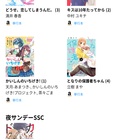
どうせ、恋してしまうんだ。 (3)
キスは10年たってから (2)
満井 春香
中村 ユキチ
単行本
単行本
かいしんのいちげき! (1)
となりの保護者ちゃん (4)
天月-あまつき-, かいしんのいち
立樹 まや
げき!プロジェクト, 茶々ごま
単行本
単行本
夜サンデーSSC