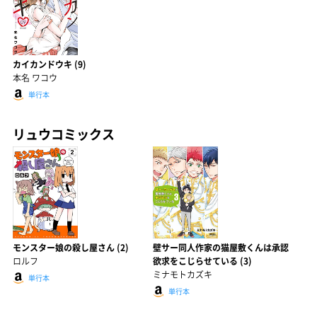
カイカンドウキ (9)
本名 ワコウ
単行本
リュウコミックス
モンスター娘の殺し屋さん (2)
壁サー同人作家の猫屋敷くんは承認
ロルフ
欲求をこじらせている (3)
ミナモトカズキ
単行本
単行本