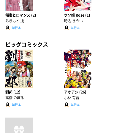
稲妻とロマンス (2)
ウソ婚 Rose (1)
みきもと 凜
時名 きうい
単行本
単行本
ビッグコミックス
劉邦 (12)
アオアシ (26)
高橋 のぼる
小林 有吾
単行本
単行本