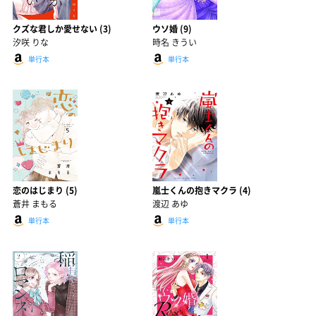
クズな君しか愛せない (3)
ウソ婚 (9)
汐咲 りな
時名 きうい
単行本
単行本
恋のはじまり (5)
嵐士くんの抱きマクラ (4)
蒼井 まもる
渡辺 あゆ
単行本
単行本