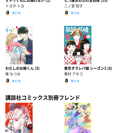
ミドリくんには触れない (1)
七つ屋志のぶの宝石匣 (15)
トヨタ トヨ
二ノ宮 知子
単行本
単行本
わたしのお嫁くん (5)
東京タラレバ娘 シーズン2 (6)
柴 なつみ
東村 アキコ
単行本
単行本
講談社コミックス別冊フレンド