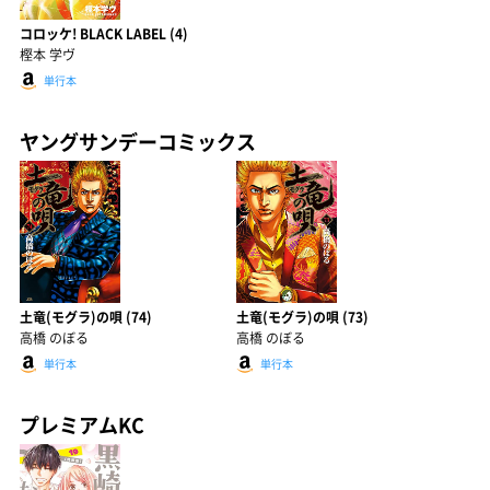
コロッケ! BLACK LABEL (4)
樫本 学ヴ
単行本
ヤングサンデーコミックス
土竜(モグラ)の唄 (74)
土竜(モグラ)の唄 (73)
高橋 のぼる
高橋 のぼる
単行本
単行本
プレミアムKC