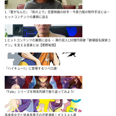
1.『愛がなんだ』『街の上で』恋愛映画の妙手・今泉力哉の制作手法とは－
ヒットコンテンツの裏側に迫る
1.ヒットコンテンツの裏側に迫る － 興行収入130億円突破「劇場版名探偵コ
ナン」を支える音楽とは【菅野祐悟】
『ハイキュー!!』に登場するリベロ達!
『Fate』シリーズを時系列順で振り返ってみよう!
高身長女子と低身長男子の恋愛漫画！オススメ５選