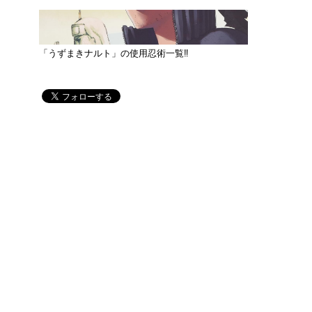
「うずまきナルト」の使用忍術一覧‼