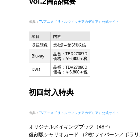
Vol.2商品概要
出典：
TVアニメ『リトルウィッチアカデミア』公式サイト
項目
内容
収録話数
第4話～第6話収録
品番：TBR27087D
Blu-ray
価格：￥6,800＋税
品番：TDV27096D
DVD
価格：￥5,800＋税
初回封入特典
出典：
TVアニメ『リトルウィッチアカデミア』公式サイト
オリジナルメイキングブック（48P）
復刻版シャリオカード （2枚:ワイバーン／ポラ