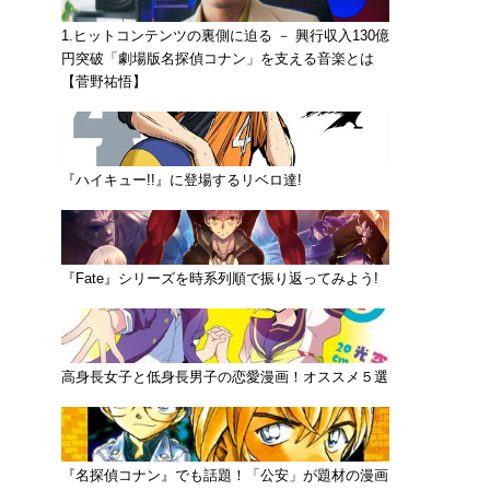
1.ヒットコンテンツの裏側に迫る － 興行収入130億
円突破「劇場版名探偵コナン」を支える音楽とは
【菅野祐悟】
『ハイキュー!!』に登場するリベロ達!
『Fate』シリーズを時系列順で振り返ってみよう!
高身長女子と低身長男子の恋愛漫画！オススメ５選
『名探偵コナン』でも話題！「公安」が題材の漫画