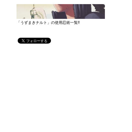
「うずまきナルト」の使用忍術一覧‼