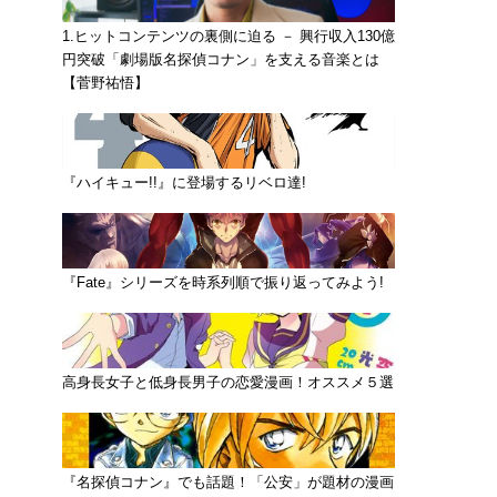
1.ヒットコンテンツの裏側に迫る － 興行収入130億
円突破「劇場版名探偵コナン」を支える音楽とは
【菅野祐悟】
『ハイキュー!!』に登場するリベロ達!
『Fate』シリーズを時系列順で振り返ってみよう!
高身長女子と低身長男子の恋愛漫画！オススメ５選
『名探偵コナン』でも話題！「公安」が題材の漫画