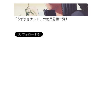
「うずまきナルト」の使用忍術一覧‼