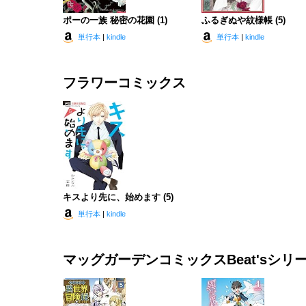
ポーの一族 秘密の花園 (1)
ふるぎぬや紋様帳 (5)
単行本
|
kindle
単行本
|
kindle
フラワーコミックス
キスより先に、始めます (5)
単行本
|
kindle
マッグガーデンコミックスBeat'sシリ