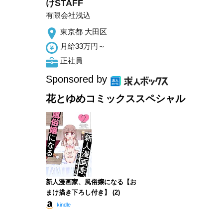
けSTAFF
有限会社浅込
東京都 大田区
月給33万円～
正社員
Sponsored by
花とゆめコミックススペシャル
新人漫画家、風俗嬢になる【お
まけ描き下ろし付き】 (2)
kindle