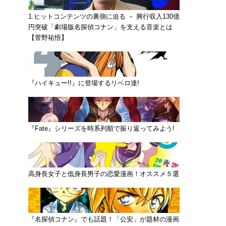
1.ヒットコンテンツの裏側に迫る － 興行収入130億
円突破「劇場版名探偵コナン」を支える音楽とは
【菅野祐悟】
『ハイキュー!!』に登場するリベロ達!
『Fate』シリーズを時系列順で振り返ってみよう!
高身長女子と低身長男子の恋愛漫画！オススメ５選
『名探偵コナン』でも話題！「公安」が題材の漫画