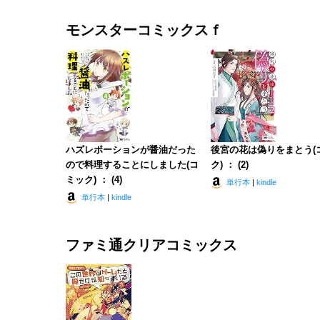
モンスターコミックスｆ
ハズレポーションが醤油だった
後宮の花は偽りをまとう(
ので料理することにしました(コ
ク) ： (2)
ミック) ： (4)
単行本
|
kindle
単行本
|
kindle
ファミ通クリアコミックス