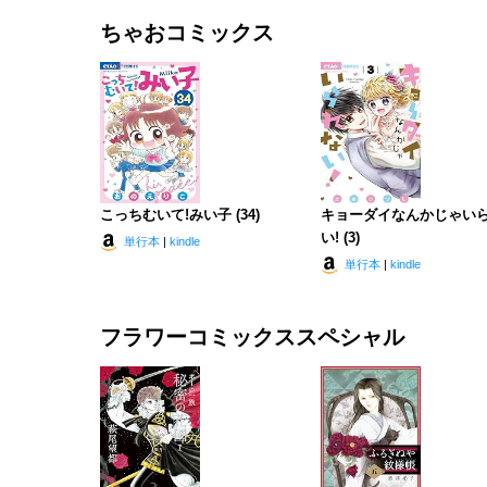
ちゃおコミックス
こっちむいて!みい子 (34)
キョーダイなんかじゃい
い! (3)
単行本
|
kindle
単行本
|
kindle
フラワーコミックススペシャル