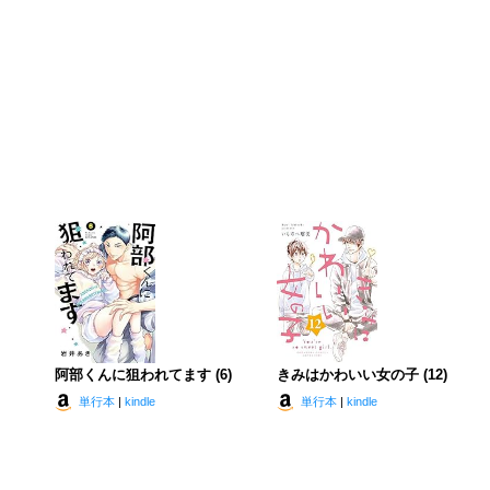
阿部くんに狙われてます (6)
きみはかわいい女の子 (12)
単行本
|
kindle
単行本
|
kindle