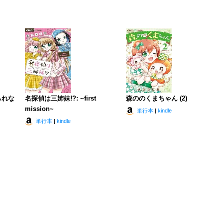
られな
名探偵は三姉妹!?: ~first
森ののくまちゃん (2)
mission~
単行本
|
kindle
単行本
|
kindle