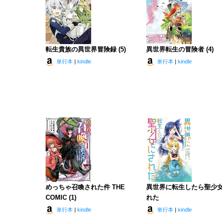
転生貴族の異世界冒険録 (5)
異世界転生の冒険者 (4)
単行本
|
kindle
単行本
|
kindle
めっちゃ召喚された件 THE
異世界に転生したら聖少
COMIC (1)
れた
単行本
|
kindle
単行本
|
kindle