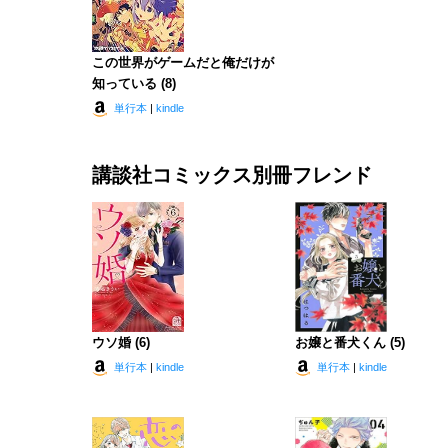
この世界がゲームだと俺だけが
知っている (8)
単行本
|
kindle
講談社コミックス別冊フレンド
ウソ婚 (6)
お嬢と番犬くん (5)
単行本
|
kindle
単行本
|
kindle