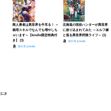
商人勇者は異世界を牛耳る！ ～
北海道の現役ハンターが異世界
栽培スキルでなんでも増やしち
に放り込まれてみた ～エルフ嫁
ゃいます～【kindle限定特典付
と巡る異世界狩猟ライフ～ (1)
き】 (3)
単行本
|
kindle
単行本
|
kindle
女にさ