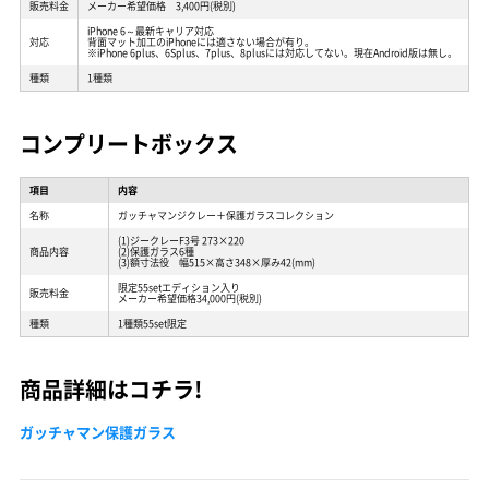
販売料金
メーカー希望価格 3,400円(税別)
iPhone 6～最新キャリア対応
対応
背面マット加工のiPhoneには適さない場合が有り。
※iPhone 6plus、6Splus、7plus、8plusには対応してない。現在Android版は無し。
種類
1種類
コンプリートボックス
項目
内容
名称
ガッチャマンジクレー＋保護ガラスコレクション
(1)ジークレーF3号 273×220
商品内容
(2)保護ガラス6種
(3)額寸法役 幅515×高さ348×厚み42(mm)
限定55setエディション入り
販売料金
メーカー希望価格34,000円(税別)
種類
1種類55set限定
商品詳細はコチラ!
ガッチャマン保護ガラス