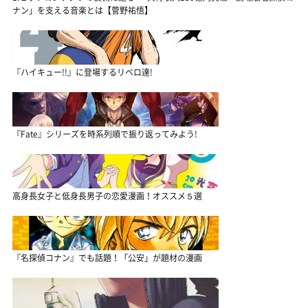
ナン」を支える音楽とは【菅野祐悟】
『ハイキュー!!』に登場するリベロ達!
『Fate』シリーズを時系列順で振り返ってみよう!
高身長女子と低身長男子の恋愛漫画！オススメ５選
『名探偵コナン』でも話題！「公安」が題材の漫画