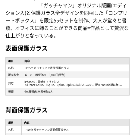
「ガッチャマン」オリジナル版画(エディ
ション入)と保護ガラス全デザインを同梱した「コンプリ
ートボックス」を限定55セットを制作、大人が堂々と書
斎、オフィスに飾ることができる商品=作品として贅沢な
仕上がりとなっている。
表面保護ガラス
項目
内容
名称
TP55th ガッチャマン表面保護ガラス
販売料金
メーカー希望価格 3,400円(税別)
iPhone 6～最新キャリア対応
対応
※iPhone 6plus、6Splus、7plus、8plusには対応しない。現在Android版は無し。
種類
全5種類(科学忍者隊5人)
背面保護ガラス
項目
内容
名称
TP55th ガッチャマン背面保護ガラス