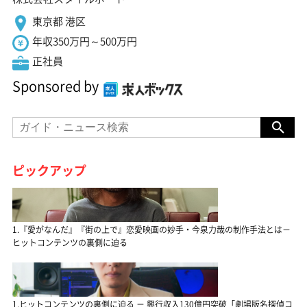
東京都 港区
年収350万円～500万円
正社員
Sponsored by
ピックアップ
1.『愛がなんだ』『街の上で』恋愛映画の妙手・今泉力哉の制作手法とは－
ヒットコンテンツの裏側に迫る
1.ヒットコンテンツの裏側に迫る － 興行収入130億円突破「劇場版名探偵コ