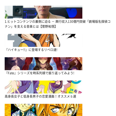
1.ヒットコンテンツの裏側に迫る － 興行収入130億円突破「劇場版名探偵コ
ナン」を支える音楽とは【菅野祐悟】
『ハイキュー!!』に登場するリベロ達!
『Fate』シリーズを時系列順で振り返ってみよう!
高身長女子と低身長男子の恋愛漫画！オススメ５選