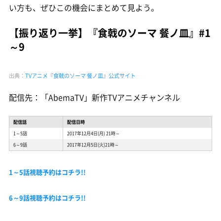
い方も、ぜひこの機会にまとめて見よう。
【振り返り一挙】『食戟のソーマ 餐ノ皿』#1
～9
出典：
TVアニメ『食戟のソーマ 餐ノ皿』公式サイト
配信先：「AbemaTV」新作TVアニメチャンネル
配信話
配信日時
1～5話
2017年12月4日(月) 21時～
6～9話
2017年12月5日(火)21時～
1～5話視聴予約はコチラ!!
6～9話視聴予約はコチラ!!