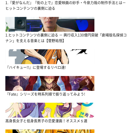
1.『愛がなんだ』『街の上で』恋愛映画の妙手・今泉力哉の制作手法とは－
ヒットコンテンツの裏側に迫る
1.ヒットコンテンツの裏側に迫る － 興行収入130億円突破「劇場版名探偵コ
ナン」を支える音楽とは【菅野祐悟】
『ハイキュー!!』に登場するリベロ達!
『Fate』シリーズを時系列順で振り返ってみよう!
高身長女子と低身長男子の恋愛漫画！オススメ５選