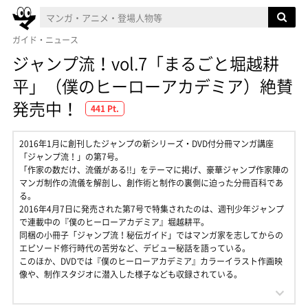
ガイド・ニュース
ジャンプ流！vol.7「まるごと堀越耕
平」（僕のヒーローアカデミア）絶賛
発売中！
441 Pt.
2016年1月に創刊したジャンプの新シリーズ・DVD付分冊マンガ講座
「ジャンプ流！」の第7号。
「作家の数だけ、流儀がある!!」をテーマに掲げ、豪華ジャンプ作家陣の
マンガ制作の流儀を解剖し、創作術と制作の裏側に迫った分冊百科であ
る。
2016年4月7日に発売された第7号で特集されたのは、週刊少年ジャンプ
で連載中の『僕のヒーローアカデミア』堀越耕平。
同梱の小冊子「ジャンプ流！秘伝ガイド」ではマンガ家を志してからの
エピソード修行時代の苦労など、デビュー秘話を語っている。
このほか、DVDでは『僕のヒーローアカデミア』カラーイラスト作画映
像や、制作スタジオに潜入した様子なども収録されている。