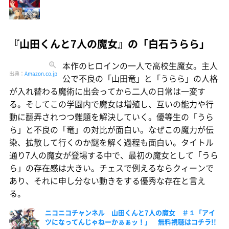
『山田くんと7人の魔女』の「白石うらら」
本作のヒロインの一人で高校生魔女。主人
出典：
Amazon.co.jp
公で不良の「山田竜」と「うらら」の人格
が入れ替わる魔術に出会ってから二人の日常は一変す
る。そしてこの学園内で魔女は増殖し、互いの能力や行
動に翻弄されつつ難題を解決していく。優等生の「うら
ら」と不良の「竜」の対比が面白い。なぜこの魔力が伝
染、拡散して行くのか謎を解く過程も面白い。タイトル
通り7人の魔女が登場する中で、最初の魔女として「うら
ら」の存在感は大きい。チェスで例えるならクィーンで
あり、それに申し分ない動きをする優秀な存在と言え
る。
ニコニコチャンネル 山田くんと7人の魔女 ＃１「アイ
ツになってんじゃねーかぁぁッ！」 無料視聴はコチラ!!