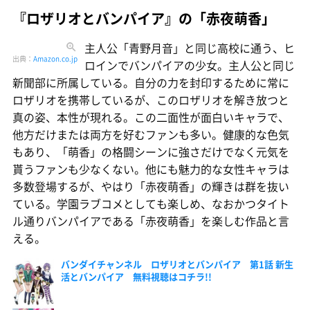
『ロザリオとバンパイア』の「赤夜萌香」
主人公「青野月音」と同じ高校に通う、ヒ
出典：
Amazon.co.jp
ロインでバンパイアの少女。主人公と同じ
新聞部に所属している。自分の力を封印するために常に
ロザリオを携帯しているが、このロザリオを解き放つと
真の姿、本性が現れる。この二面性が面白いキャラで、
他方だけまたは両方を好むファンも多い。健康的な色気
もあり、「萌香」の格闘シーンに強さだけでなく元気を
貰うファンも少なくない。他にも魅力的な女性キャラは
多数登場するが、やはり「赤夜萌香」の輝きは群を抜い
ている。学園ラブコメとしても楽しめ、なおかつタイト
ル通りバンパイアである「赤夜萌香」を楽しむ作品と言
える。
バンダイチャンネル ロザリオとバンパイア 第1話 新生
活とバンパイア 無料視聴はコチラ!!