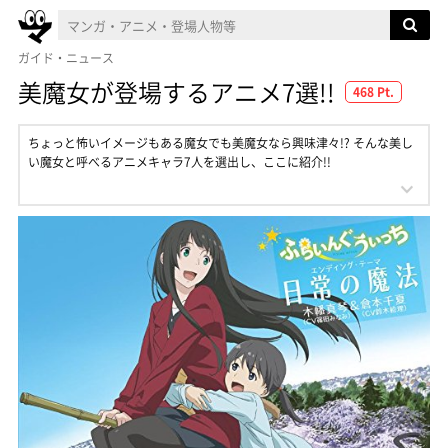
ガイド・ニュース
美魔女が登場するアニメ7選!!
468 Pt.
ちょっと怖いイメージもある魔女でも美魔女なら興味津々!? そんな美し
い魔女と呼べるアニメキャラ7人を選出し、ここに紹介!!