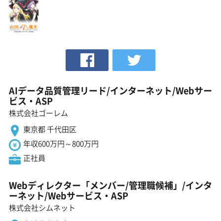
AIデータ品質管理リード/インターネット/Webサー
ビス・ASP
株式会社ゴーレム
東京都 千代田区
年収600万円～800万円
正社員
Webディレクター「メンバー/管理職候補」/インタ
ーネット/Webサービス・ASP
株式会社シムネット