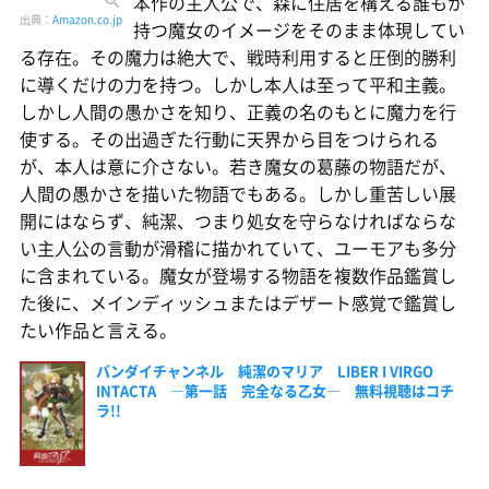
本作の主人公で、森に住居を構える誰もが
出典：
Amazon.co.jp
持つ魔女のイメージをそのまま体現してい
る存在。その魔力は絶大で、戦時利用すると圧倒的勝利
に導くだけの力を持つ。しかし本人は至って平和主義。
しかし人間の愚かさを知り、正義の名のもとに魔力を行
使する。その出過ぎた行動に天界から目をつけられる
が、本人は意に介さない。若き魔女の葛藤の物語だが、
人間の愚かさを描いた物語でもある。しかし重苦しい展
開にはならず、純潔、つまり処女を守らなければならな
い主人公の言動が滑稽に描かれていて、ユーモアも多分
に含まれている。魔女が登場する物語を複数作品鑑賞し
た後に、メインディッシュまたはデザート感覚で鑑賞し
たい作品と言える。
バンダイチャンネル 純潔のマリア LIBER I VIRGO
INTACTA ―第一話 完全なる乙女― 無料視聴はコチ
ラ!!