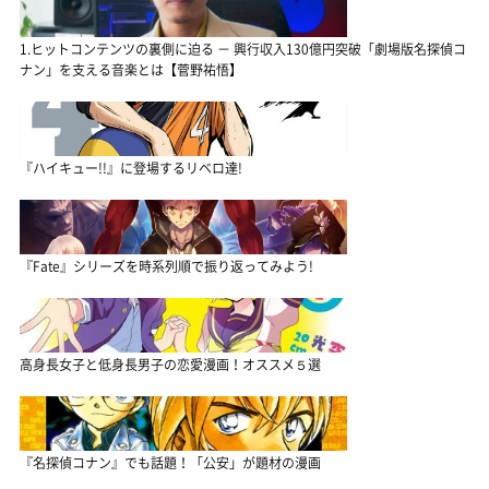
1.ヒットコンテンツの裏側に迫る － 興行収入130億円突破「劇場版名探偵コ
ナン」を支える音楽とは【菅野祐悟】
『ハイキュー!!』に登場するリベロ達!
『Fate』シリーズを時系列順で振り返ってみよう!
高身長女子と低身長男子の恋愛漫画！オススメ５選
『名探偵コナン』でも話題！「公安」が題材の漫画