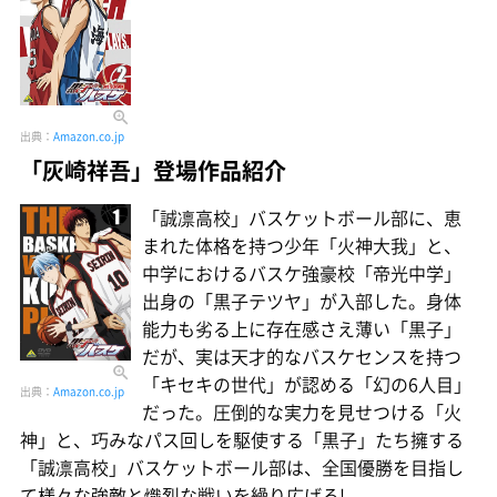
出典：
Amazon.co.jp
「灰崎祥吾」登場作品紹介
「誠凛高校」バスケットボール部に、恵
まれた体格を持つ少年「火神大我」と、
中学におけるバスケ強豪校「帝光中学」
出身の「黒子テツヤ」が入部した。身体
能力も劣る上に存在感さえ薄い「黒子」
だが、実は天才的なバスケセンスを持つ
「キセキの世代」が認める「幻の6人目」
出典：
Amazon.co.jp
だった。圧倒的な実力を見せつける「火
神」と、巧みなパス回しを駆使する「黒子」たち擁する
「誠凛高校」バスケットボール部は、全国優勝を目指し
て様々な強敵と熾烈な戦いを繰り広げる!