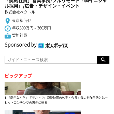
「契約社員」営業事務/フルリモート「㈱イニシャ
ル採用」/広告・デザイン・イベント
株式会社ベクトル
東京都 港区
年収300万円～360万円
契約社員
Sponsored by
ピックアップ
1.『愛がなんだ』『街の上で』恋愛映画の妙手・今泉力哉の制作手法とは－
ヒットコンテンツの裏側に迫る