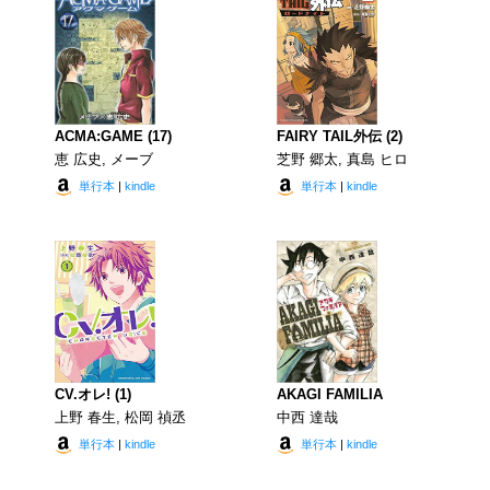
ACMA:GAME (17)
FAIRY TAIL外伝 (2)
恵 広史, メーブ
芝野 郷太, 真島 ヒロ
単行本
|
kindle
単行本
|
kindle
CV.オレ! (1)
AKAGI FAMILIA
上野 春生, 松岡 禎丞
中西 達哉
単行本
|
kindle
単行本
|
kindle