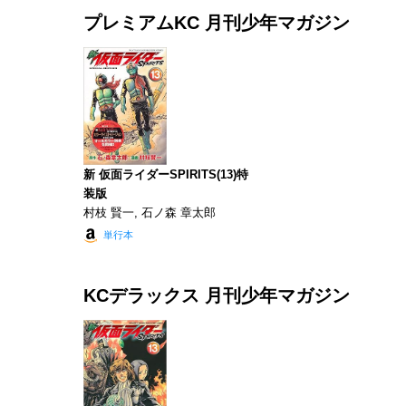
プレミアムKC 月刊少年マガジン
新 仮面ライダーSPIRITS(13)特
装版
村枝 賢一, 石ノ森 章太郎
単行本
KCデラックス 月刊少年マガジン