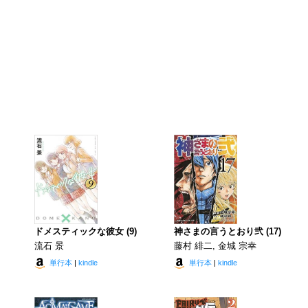
ドメスティックな彼女 (9)
神さまの言うとおり弐 (17)
流石 景
藤村 緋二, 金城 宗幸
単行本
|
kindle
単行本
|
kindle