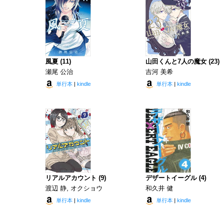
風夏 (11)
山田くんと7人の魔女 (23)
瀬尾 公治
吉河 美希
単行本
|
kindle
単行本
|
kindle
リアルアカウント (9)
デザートイーグル (4)
渡辺 静, オクショウ
和久井 健
単行本
|
kindle
単行本
|
kindle