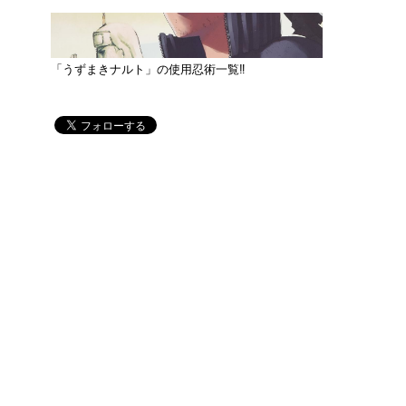
「うずまきナルト」の使用忍術一覧‼