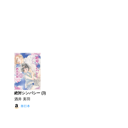
絶対シンパシー (3)
酒井 美羽
単行本