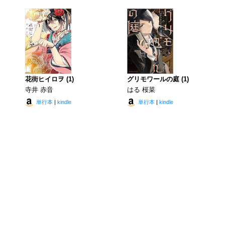
花街ヒイロヲ (1)
グリモワールの庭 (1)
寺井 赤音
はる 桜菜
単行本
|
kindle
単行本
|
kindle