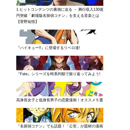
1.ヒットコンテンツの裏側に迫る － 興行収入130億
円突破「劇場版名探偵コナン」を支える音楽とは
【菅野祐悟】
『ハイキュー!!』に登場するリベロ達!
『Fate』シリーズを時系列順で振り返ってみよう!
高身長女子と低身長男子の恋愛漫画！オススメ５選
『名探偵コナン』でも話題！「公安」が題材の漫画