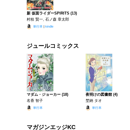
新 仮面ライダーSPIRITS (13)
村枝 賢一, 石ノ森 章太郎
単行本
|
kindle
ジュールコミックス
マダム・ジョーカー (18)
夜明けの図書館 (4)
名香 智子
埜納 タオ
単行本
単行本
マガジンエッジKC