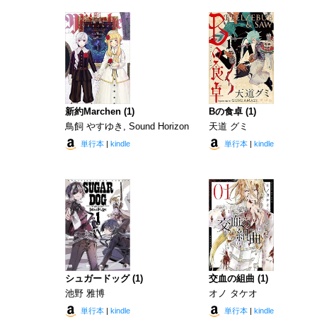
新約Marchen (1)
Bの食卓 (1)
鳥飼 やすゆき, Sound Horizon
天道 グミ
単行本
|
kindle
単行本
|
kindle
シュガードッグ (1)
交血の組曲 (1)
池野 雅博
オノ タケオ
単行本
|
kindle
単行本
|
kindle