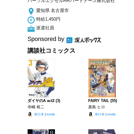
パーソルエクセルHRパートナーズ株式会社
愛知県 名古屋市
時給1,450円
派遣社員
Sponsored by
講談社コミックス
ダイヤのA act2 (3)
FAIRY TAIL (55)
寺嶋 裕二
真島 ヒロ
単行本
|
kindle
単行本
|
kindle