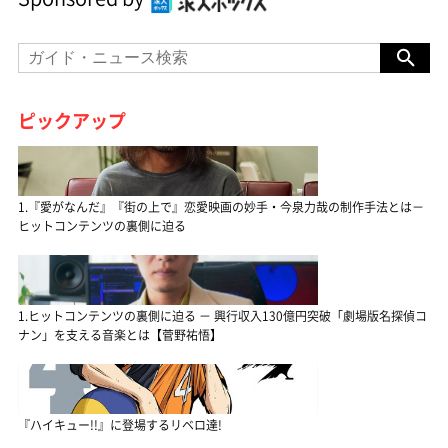
ピックアップ
1.『愛がなんだ』『街の上で』恋愛映画の妙手・今泉力哉の制作手法とは－
ヒットコンテンツの裏側に迫る
1.ヒットコンテンツの裏側に迫る － 興行収入130億円突破「劇場版名探偵コ
ナン」を支える音楽とは【菅野祐悟】
『ハイキュー!!』に登場するリベロ達!